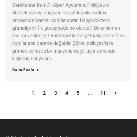
Gerekenler Ben Dr. Alper Ayduman. Psikiyatrik
destek almayı düşünen birçok kişi ilk randevu
öncesinde benzer sorular sorar: Hangi doktora
gitmeliyim? İlk görüşmede ne olacak? Bana hemen
ilaç mı verilecek? Anlatacaklarım gizli kalacak mı? Bu
sorular son derece doğaldır. Çünkü psikiyatriste
gitmek yalnızca bir muayene değil, aynı zamanda
kişinin iç dünyasını…
Daha Fazla
1
2
3
4
5
…
11