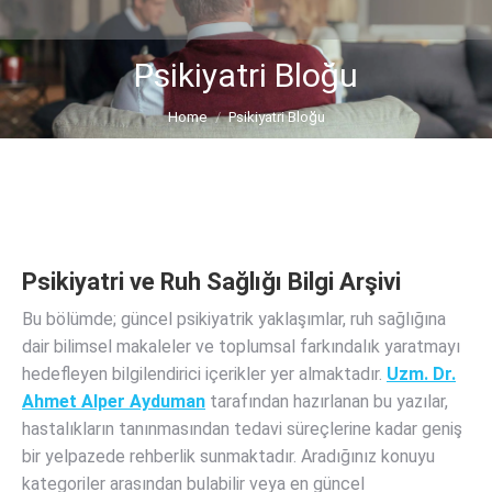
Psikiyatri Bloğu
You are here:
Home
Psikiyatri Bloğu
Psikiyatri ve Ruh Sağlığı Bilgi Arşivi
Bu bölümde; güncel psikiyatrik yaklaşımlar, ruh sağlığına
dair bilimsel makaleler ve toplumsal farkındalık yaratmayı
hedefleyen bilgilendirici içerikler yer almaktadır.
Uzm. Dr.
Ahmet Alper Ayduman
tarafından hazırlanan bu yazılar,
hastalıkların tanınmasından tedavi süreçlerine kadar geniş
bir yelpazede rehberlik sunmaktadır. Aradığınız konuyu
kategoriler arasından bulabilir veya en güncel