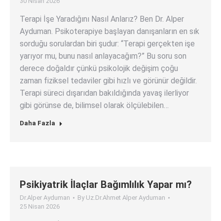
30 Nisan 2026
Terapi İşe Yaradığını Nasıl Anlarız? Ben Dr. Alper
Ayduman. Psikoterapiye başlayan danışanların en sık
sorduğu sorulardan biri şudur: “Terapi gerçekten işe
yarıyor mu, bunu nasıl anlayacağım?” Bu soru son
derece doğaldır çünkü psikolojik değişim çoğu
zaman fiziksel tedaviler gibi hızlı ve görünür değildir.
Terapi süreci dışarıdan bakıldığında yavaş ilerliyor
gibi görünse de, bilimsel olarak ölçülebilen…
Daha Fazla
Psikiyatrik İlaçlar Bağımlılık Yapar mı?
Dr.Alper Ayduman
By
Uz.Dr.Ahmet Alper Ayduman
25 Nisan 2026