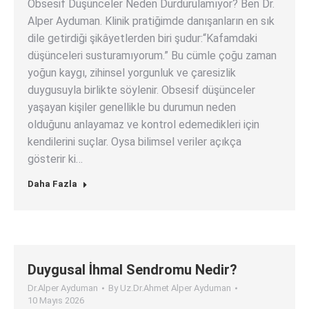
Obsesif Düşünceler Neden Durdurulamıyor? Ben Dr.
Alper Ayduman. Klinik pratiğimde danışanların en sık
dile getirdiği şikâyetlerden biri şudur:“Kafamdaki
düşünceleri susturamıyorum.” Bu cümle çoğu zaman
yoğun kaygı, zihinsel yorgunluk ve çaresizlik
duygusuyla birlikte söylenir. Obsesif düşünceler
yaşayan kişiler genellikle bu durumun neden
olduğunu anlayamaz ve kontrol edemedikleri için
kendilerini suçlar. Oysa bilimsel veriler açıkça
gösterir ki…
Daha Fazla
Duygusal İhmal Sendromu Nedir?
Dr.Alper Ayduman
By
Uz.Dr.Ahmet Alper Ayduman
10 Mayıs 2026