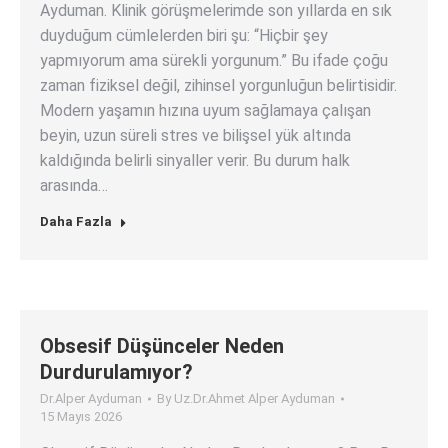
Ayduman. Klinik görüşmelerimde son yıllarda en sık
duyduğum cümlelerden biri şu: “Hiçbir şey
yapmıyorum ama sürekli yorgunum.” Bu ifade çoğu
zaman fiziksel değil, zihinsel yorgunluğun belirtisidir.
Modern yaşamın hızına uyum sağlamaya çalışan
beyin, uzun süreli stres ve bilişsel yük altında
kaldığında belirli sinyaller verir. Bu durum halk
arasında…
Daha Fazla
Obsesif Düşünceler Neden
Durdurulamıyor?
Dr.Alper Ayduman
By
Uz.Dr.Ahmet Alper Ayduman
15 Mayıs 2026