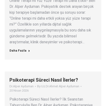
Online Terapi mi Yüz Yüze Terapi mi Daha Etkili? Ben
Dr. Alper Ayduman. Psikiyatrik destek arayan birçok
kişi terapiye başlamadan önce şu soruyu sorar:
“Online terapi mi daha etkili yoksa yüz yüze terapi
mi?” Özellikle son yıllarda dijital sağlık
uygulamalarının yaygınlaşmasıyla bu soru daha sık
gündeme gelmektedir. Bu yazıda bilimsel
araştırmalar, klinik deneyimler ve psikoterapi…
Daha Fazla
Psikoterapi Süreci Nasıl İlerler?
Dr.Alper Ayduman
By
Uz.Dr.Ahmet Alper Ayduman
20 Nisan 2026
Psikoterapi Süreci Nasıl İlerler? İlk Seanstan
Taburculuğa Ben Dr. Alper Ayduman. Psikoterapiye