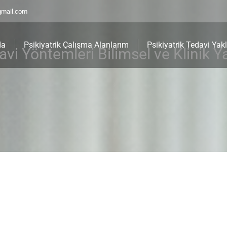
gmail.com
da
Psikiyatrik Çalışma Alanlarım
Psikiyatrik Tedavi Yak
edavi Yöntemleri Bilimsel ve Klinik 