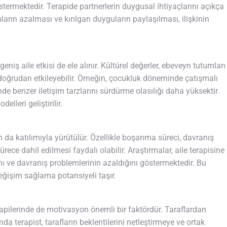
ermektedir. Terapide partnerlerin duygusal ihtiyaçlarını açıkça
ların azalması ve kırılgan duyguların paylaşılması, ilişkinin
 geniş aile etkisi de ele alınır. Kültürel değerler, ebeveyn tutumları
ri doğrudan etkileyebilir. Örneğin, çocukluk döneminde çatışmalı
inde benzer iletişim tarzlarını sürdürme olasılığı daha yüksektir.
elleri geliştirilir.
n da katılımıyla yürütülür. Özellikle boşanma süreci, davranış
sürece dahil edilmesi faydalı olabilir. Araştırmalar, aile terapisine
nı ve davranış problemlerinin azaldığını göstermektedir. Bu
 değişim sağlama potansiyeli taşır.
rapilerinde de motivasyon önemli bir faktördür. Taraflardan
da terapist, tarafların beklentilerini netleştirmeye ve ortak