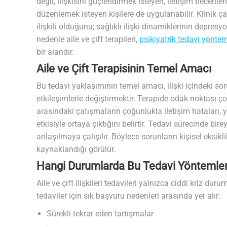
değil, ilişkisini güçlendirmek isteyen, iletişim becerile
düzenlemek isteyen kişilere de uygulanabilir. Klinik ç
ilişkili olduğunu; sağlıklı ilişki dinamiklerinin depres
nedenle aile ve çift terapileri,
psikiyatrik tedavi yöntem
bir alandır.
Aile ve Çift Terapisinin Temel Amacı
Bu tedavi yaklaşımının temel amacı, ilişki içindeki so
etkileşimlerle değiştirmektir. Terapide odak noktası çoğ
arasındaki çatışmaların çoğunlukla iletişim hataları, y
etkisiyle ortaya çıktığını belirtir. Tedavi sürecinde birey
anlaşılmaya çalışılır. Böylece sorunların kişisel eksi
kaynaklandığı görülür.
Hangi Durumlarda Bu Tedavi Yöntemleri
Aile ve çift ilişkileri tedavileri yalnızca ciddi kriz 
tedaviler için sık başvuru nedenleri arasında yer alır:
Sürekli tekrar eden tartışmalar