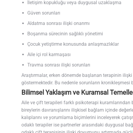
İletişim kopukluğu veya duygusal uzaklaşma
Güven sorunları
Aldatma sonrası ilişki onarımı
Boşanma sürecinin sağlıklı yönetimi
Çocuk yetiştirme konusunda anlaşmazlıklar
Aile içi rol karmaşası
Travma sonrası ilişki sorunları
Araştırmalar, erken dönemde başlanan terapinin iliş
göstermektedir. Bu nedenle sorunların kronikleşmesi 
Bilimsel Yaklaşım ve Kuramsal Temelle
Aile ve çift terapileri farklı psikoterapi kuramlarından 
bireylerin davranışlarını ilişkisel bağlam içinde değerle
kalıplarını ve yorumlama biçimlerini inceleyerek çatı
odaklı terapiler ise partnerler arasındaki duygusal ba
odaklı çift terapisinin ilişki doyumunu artırmada güçlü