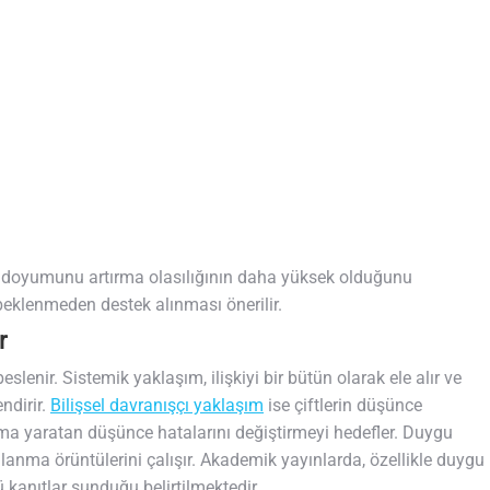
ki doyumunu artırma olasılığının daha yüksek olduğunu
beklenmeden destek alınması önerilir.
r
beslenir. Sistemik yaklaşım, ilişkiyi bir bütün olarak ele alır ve
ndirir.
Bilişsel davranışçı yaklaşım
ise çiftlerin düşünce
şma yaratan düşünce hatalarını değiştirmeyi hedefler. Duygu
ğlanma örüntülerini çalışır. Akademik yayınlarda, özellikle duygu
 kanıtlar sunduğu belirtilmektedir.