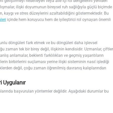
rini geliştirmeyi hedefleyen veya aile içi rol dengelerini yeniden
alışmalar, ilişki doyumunun bireysel ruh sağlığıyla güçlü biçimde
yon, kaygı ve stres düzeylerini azaltabildiğini göstermektedir. Bu
leri
içinde hem koruyucu hem de iyileştirici rol oynayan önemli
runlu döngüleri fark etmek ve bu döngüleri daha işlevsel
u zaman tek bir birey değil, ilişkinin kendisidir. Uzmanlar, çiftler
anlış anlamalar, beklenti farklılıkları ve geçmiş yaşantıların
lerin birbirlerini suçlaması yerine ilişki sisteminin nasıl işlediği
kliklerden değil, çoğu zaman öğrenilmiş davranış kalıplarından
 Uygulanır
durumlarında başvurulan yöntemler değildir. Aşağıdaki durumlar bu