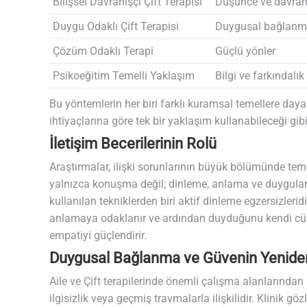
Bilişsel Davranışçı Çift Terapisi
Düşünce ve davran
Duygu Odaklı Çift Terapisi
Duygusal bağlan
Çözüm Odaklı Terapi
Güçlü yönler
Psikoeğitim Temelli Yaklaşım
Bilgi ve farkındalık
Bu yöntemlerin her biri farklı kuramsal temellere dayansa
ihtiyaçlarına göre tek bir yaklaşım kullanabileceği gib
İletişim Becerilerinin Rolü
Araştırmalar, ilişki sorunlarının büyük bölümünde teme
yalnızca konuşma değil; dinleme, anlama ve duyguları 
kullanılan tekniklerden biri aktif dinleme egzersizlerid
anlamaya odaklanır ve ardından duyduğunu kendi cümle
empatiyi güçlendirir.
Duygusal Bağlanma ve Güvenin Yeniden
Aile ve Çift terapilerinde önemli çalışma alanlarında
ilgisizlik veya geçmiş travmalarla ilişkilidir. Klinik