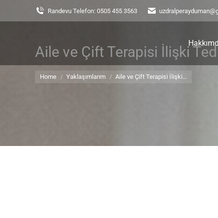
Randevu Telefon: 0505 455 3563
uzdralperayduman@
Hakkım
Aile ve Çift Terapisi İlişki T
You are here:
Home
Yaklaşımlarım
Aile ve Çift Terapisi İlişki…