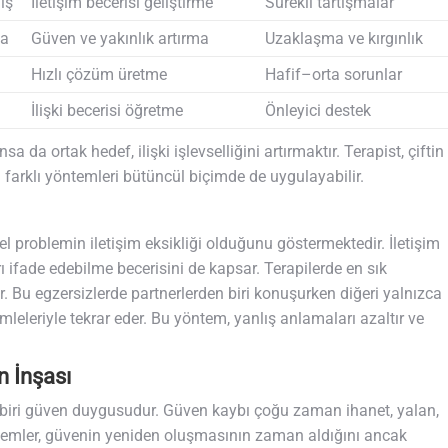
ış
İletişim becerisi geliştirme
Sürekli tartışmalar
ma
Güven ve yakınlık artırma
Uzaklaşma ve kırgınlık
Hızlı çözüm üretme
Hafif–orta sorunlar
İlişki becerisi öğretme
Önleyici destek
 da ortak hedef, ilişki işlevselliğini artırmaktır. Terapist, çiftin
i farklı yöntemleri bütüncül biçimde de uygulayabilir.
l problemin iletişim eksikliği olduğunu göstermektedir. İletişim
ifade edebilme becerisini de kapsar. Terapilerde en sık
ir. Bu egzersizlerde partnerlerden biri konuşurken diğeri yalnızca
leriyle tekrar eder. Bu yöntem, yanlış anlamaları azaltır ve
 İnşası
n biri güven duygusudur. Güven kaybı çoğu zaman ihanet, yalan,
 gözlemler, güvenin yeniden oluşmasının zaman aldığını ancak