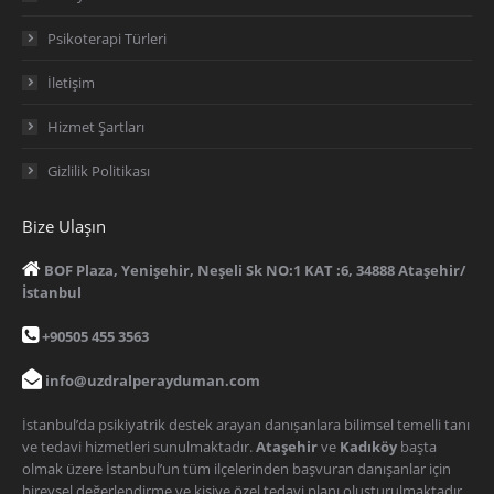
Psikoterapi Türleri
İletişim
Hizmet Şartları
Gizlilik Politikası
Bize Ulaşın
BOF Plaza, Yenişehir, Neşeli Sk NO:1 KAT :6, 34888 Ataşehir/
İstanbul
+90505 455 3563
info@uzdralperayduman.com
İstanbul’da psikiyatrik destek arayan danışanlara bilimsel temelli tanı
ve tedavi hizmetleri sunulmaktadır.
Ataşehir
ve
Kadıköy
başta
olmak üzere İstanbul’un tüm ilçelerinden başvuran danışanlar için
bireysel değerlendirme ve kişiye özel tedavi planı oluşturulmaktadır.