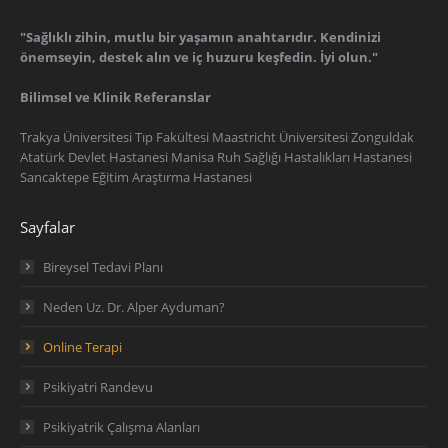
"Sağlıklı zihin, mutlu bir yaşamın anahtarıdır. Kendinizi
önemseyin, destek alın ve iç huzuru keşfedin. İyi olun."
Bilimsel ve Klinik Referanslar
Trakya Üniversitesi Tıp Fakültesi Maastricht Üniversitesi Zonguldak
Atatürk Devlet Hastanesi Manisa Ruh Sağlığı Hastalıkları Hastanesi
Sancaktepe Eğitim Araştırma Hastanesi
Sayfalar
Bireysel Tedavi Planı
Neden Uz. Dr. Alper Ayduman?
Online Terapi
Psikiyatri Randevu
Psikiyatrik Çalışma Alanları