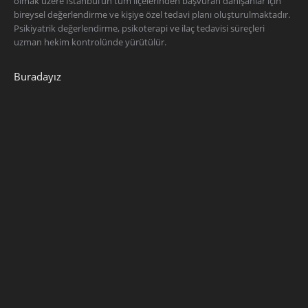
olmak üzere İstanbul’un tüm ilçelerinden başvuran danışanlar için
bireysel değerlendirme ve kişiye özel tedavi planı oluşturulmaktadır.
Psikiyatrik değerlendirme, psikoterapi ve ilaç tedavisi süreçleri
uzman hekim kontrolünde yürütülür.
Buradayız