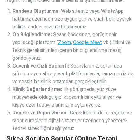
sağlar. Kliniğimizdeki online seanslar şu adımlarla ilerler:
Randevu Oluşturma:
Web sitemiz veya WhatsApp
hattımız üzerinden size uygun gün ve saati belirleyerek
online randevunuzu netleştiriyoruz.
Ön Bilgilendirme:
Seans öncesinde, görüşmenin
yapılacağı platform (
Zoom
,
Google Meet
vb.) linkini ve
teknik gereksinimleri içeren bir bilgilendirme mesajı
gönderiyoruz.
Güvenli ve Gizli Bağlantı:
Seanslarımız, uçtan uca
şifrelemeye sahip güvenli platformlarda, tamamen izole
ve sessiz bir klinik ortamdan gerçekleştirilir.
Klinik Değerlendirme:
İlk görüşmede, yüz yüze
muayenede olduğu gibi kapsamlı bir öykü alıyor ve
kişiye özel tedavi planınızı oluşturuyoruz.
Reçete ve Rapor Süreci:
Gerekli hallerde, e-reçete ve
rapor süreçlerini dijital sistemler üzerinden yöneterek
tedavi sürekliliğini sağlıyoruz.
Sıkça Sorulan Sorular (Online Terapi