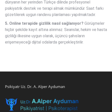
dünyanın her yerinden Türkçe dilinde profesyonel
psikiyatrik destek ve terapi almak mümkündür. Saat farkı
gözetilerek uygun randevu planlaması yapılmaktadır.
5. Online terapide gizlilik nasıl sağlanıyor?
Görüşmeler
hiçbir şekilde kayıt altına alınmaz. Seanslar, hekim ve hasta
gizliliği ilkesine uygun olarak, üçüncü şahısların
erişemeyeceği dijital odalarda gerçekleştirilir.
Psikiyatr Uz. Dr. A. Alper Ayduman