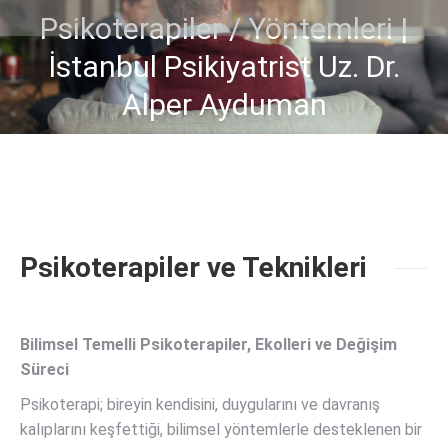
Psikoterapiler / Yöntemleri |
İstanbul Psikiyatrist Uz. Dr.
You are here:
Alper Ayduman
Psikoterapiler ve Teknikleri
Bilimsel Temelli Psikoterapiler, Ekolleri ve Değişim
Süreci
Psikoterapi; bireyin kendisini, duygularını ve davranış
kalıplarını keşfettiği, bilimsel yöntemlerle desteklenen bir