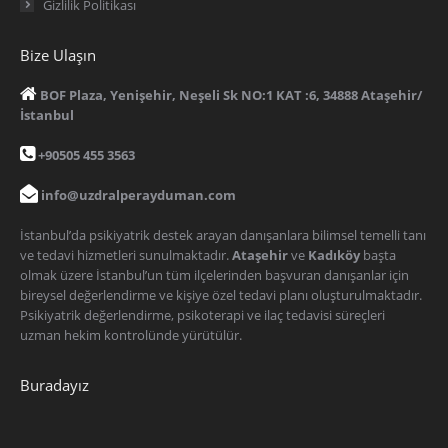
Gizlilik Politikası
Bize Ulaşın
BOF Plaza, Yenişehir, Neşeli Sk NO:1 KAT :6, 34888 Ataşehir/
İstanbul
+90505 455 3563
info@uzdralperayduman.com
İstanbul’da psikiyatrik destek arayan danışanlara bilimsel temelli tanı
ve tedavi hizmetleri sunulmaktadır.
Ataşehir
ve
Kadıköy
başta
olmak üzere İstanbul’un tüm ilçelerinden başvuran danışanlar için
bireysel değerlendirme ve kişiye özel tedavi planı oluşturulmaktadır.
Psikiyatrik değerlendirme, psikoterapi ve ilaç tedavisi süreçleri
uzman hekim kontrolünde yürütülür.
Buradayız