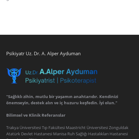
Psikiyatr Uz. Dr. A. Alper Ayduman
"Sağlıklı zihin, mutlu bir yaşamın anahtarıdır. Kendinizi
önemseyin, destek alın ve iç huzuru keşfedin. İyi olun."
Bilimsel ve Klinik Referanslar
Trakya Üniversitesi Tıp Fakültesi Maastricht Üniversitesi Zonguldak
Atatürk Devlet Hastanesi Manisa Ruh Sağlığı Hastalıkları Hastanesi