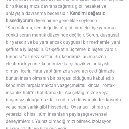
bir arkadaşımıza davranacağımız gibi, nezaket ve
anlayışla davranma becerisidir.
Kendimi değersiz
hissediyorum
diyen birine genellikle söylenen
“Saçmalama, sen değerlisin” gibi cümleler işe yaramaz,
çünkü sorun mantık düzeyinde değildir. Sorun, duygusal
bir yaradır ve bu yara ancak duygusal bir merhemle, yani
şefkatle iyileşebilir. Öz-şefkatin üç temel bileşeni vardır.
Birincisi “öz-nezaket”tir. Bu, kendimizi acımasızca
eleştirmek yerine, kendimize karşı nazik ve anlayışlı
olmayı içerir. Hata yaptığımızda veya acı çektiğimizde,
bunun insan olmanın bir parçası olduğunu kabul edip
kendimizi hırpalamaktan vazgeçmektir. İkincisi, “ortak
insanlık hali”ni hatırlamaktır. Acı çektiğimizde veya
başarısız olduğumuzda, kendimizi dünyadaki tek kusurlu
ve acınası varlık gibi hissederiz. Oysa acı, ıstırap ve
yetersizlik hissi, tüm insanların paylaştığı evrensel
deneyimlerdir. Yalnız olmadığımızı bilmek, izolasyon
hissini azaltır ve bize güç verir.