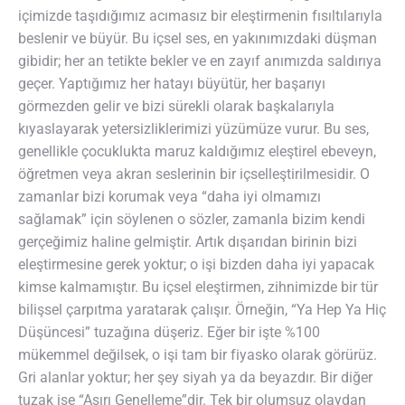
içimizde taşıdığımız acımasız bir eleştirmenin fısıltılarıyla
beslenir ve büyür. Bu içsel ses, en yakınımızdaki düşman
gibidir; her an tetikte bekler ve en zayıf anımızda saldırıya
geçer. Yaptığımız her hatayı büyütür, her başarıyı
görmezden gelir ve bizi sürekli olarak başkalarıyla
kıyaslayarak yetersizliklerimizi yüzümüze vurur. Bu ses,
genellikle çocuklukta maruz kaldığımız eleştirel ebeveyn,
öğretmen veya akran seslerinin bir içselleştirilmesidir. O
zamanlar bizi korumak veya “daha iyi olmamızı
sağlamak” için söylenen o sözler, zamanla bizim kendi
gerçeğimiz haline gelmiştir. Artık dışarıdan birinin bizi
eleştirmesine gerek yoktur; o işi bizden daha iyi yapacak
kimse kalmamıştır. Bu içsel eleştirmen, zihnimizde bir tür
bilişsel çarpıtma yaratarak çalışır. Örneğin, “Ya Hep Ya Hiç
Düşüncesi” tuzağına düşeriz. Eğer bir işte %100
mükemmel değilsek, o işi tam bir fiyasko olarak görürüz.
Gri alanlar yoktur; her şey siyah ya da beyazdır. Bir diğer
tuzak ise “Aşırı Genelleme”dir. Tek bir olumsuz olaydan