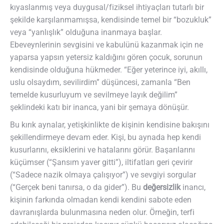
kıyaslanmış veya duygusal/fiziksel ihtiyaçları tutarlı bir
şekilde karşılanmamışsa, kendisinde temel bir “bozukluk”
veya “yanlışlık” olduğuna inanmaya başlar.
Ebeveynlerinin sevgisini ve kabulünü kazanmak için ne
yaparsa yapsın yetersiz kaldığını gören çocuk, sorunun
kendisinde olduğuna hükmeder. “Eğer yeterince iyi, akıllı,
uslu olsaydım, sevilirdim” düşüncesi, zamanla “Ben
temelde kusurluyum ve sevilmeye layık değilim”
şeklindeki katı bir inanca, yani bir şemaya dönüşür.
Bu kırık aynalar, yetişkinlikte de kişinin kendisine bakışını
şekillendirmeye devam eder. Kişi, bu aynada hep kendi
kusurlarını, eksiklerini ve hatalarını görür. Başarılarını
küçümser (“Şansım yaver gitti”), iltifatları geri çevirir
(“Sadece nazik olmaya çalışıyor”) ve sevgiyi sorgular
(“Gerçek beni tanırsa, o da gider”). Bu
değersizlik
inancı,
kişinin farkında olmadan kendi kendini sabote eden
davranışlarda bulunmasına neden olur. Örneğin, terfi