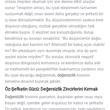
onlara meydan okumak için son derece etkili araçlar
sunar. Terapinin amacı, bu içsel eleştirmeni tamamen
susturmak değil, onun sesini daha gerçekçi ve şefkatli bir
iç sese dönüştürmektir. Bu, düşüncelerimizin sadece birer
düşünce olduğunu, mutlak gerçekler olmadığını fark
etmekle başlar. O eleştirel ses konuştuğunda, durup
kendimize şu soruları sorabiliriz: “Bu düşüncemin doğru
olduğuna dair kanıtım ne? Alternatif bir bakış açısı olabilir
mi? Bir arkadaşım aynı durumda olsaydı, ona da aynı
şeyleri söyler miydim?” Bu sorular, otomatik negatif
düşünce döngüsünü kırmamıza ve kendimize daha adil
ve merhametli bir perspektiften bakmamıza yardımcı olur.
Bu içsel diyaloğu değiştirmek,
değersizlik
hissinin
temeline dinamit koymak gibidir.
Öz-Şefkatin Gücü: Değersizlik Zincirlerini Kırmak
Değersizlik
hissinin panzehiri, dışarıdan gelen onay veya
başarı değil, içeriden gelen koşulsuz bir kabul ve şefkattir.
Öz-şefkat, kendimize zor zamanlarımızda, tıpkı sevdiğimiz