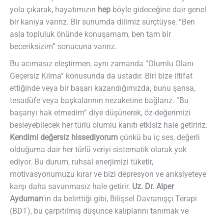
yola çıkarak, hayatımızın
hep
böyle gideceğine dair genel
bir kanıya varırız. Bir sunumda dilimiz sürçtüyse, “Ben
asla topluluk önünde konuşamam, ben tam bir
beceriksizim” sonucuna varırız.
Bu acımasız eleştirmen, aynı zamanda “Olumlu Olanı
Geçersiz Kılma” konusunda da ustadır. Biri bize iltifat
ettiğinde veya bir başarı kazandığımızda, bunu şansa,
tesadüfe veya başkalarının nezaketine bağlarız. “Bu
başarıyı hak etmedim” diye düşünerek, öz-değerimizi
besleyebilecek her türlü olumlu kanıtı etkisiz hale getiririz.
Kendimi değersiz hissediyorum
çünkü bu iç ses, değerli
olduğuma dair her türlü veriyi sistematik olarak yok
ediyor. Bu durum, ruhsal enerjimizi tüketir,
motivasyonumuzu kırar ve bizi depresyon ve anksiyeteye
karşı daha savunmasız hale getirir.
Uz. Dr. Alper
Ayduman
‘ın da belirttiği gibi, Bilişsel Davranışçı Terapi
(BDT), bu çarpıtılmış düşünce kalıplarını tanımak ve