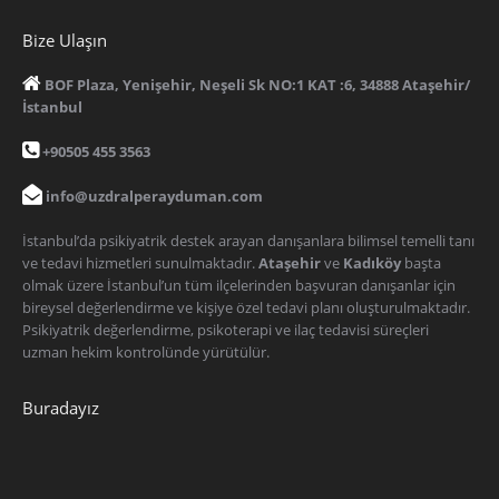
Bize Ulaşın
BOF Plaza, Yenişehir, Neşeli Sk NO:1 KAT :6, 34888 Ataşehir/
İstanbul
+90505 455 3563
info@uzdralperayduman.com
İstanbul’da psikiyatrik destek arayan danışanlara bilimsel temelli tanı
ve tedavi hizmetleri sunulmaktadır.
Ataşehir
ve
Kadıköy
başta
olmak üzere İstanbul’un tüm ilçelerinden başvuran danışanlar için
bireysel değerlendirme ve kişiye özel tedavi planı oluşturulmaktadır.
Psikiyatrik değerlendirme, psikoterapi ve ilaç tedavisi süreçleri
uzman hekim kontrolünde yürütülür.
Buradayız