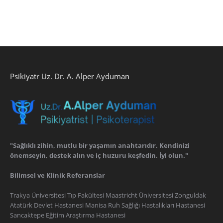
Psikiyatr Uz. Dr. A. Alper Ayduman
"Sağlıklı zihin, mutlu bir yaşamın anahtarıdır. Kendinizi
önemseyin, destek alın ve iç huzuru keşfedin. İyi olun."
Bilimsel ve Klinik Referanslar
Trakya Üniversitesi Tıp Fakültesi Maastricht Üniversitesi Zonguldak
Atatürk Devlet Hastanesi Manisa Ruh Sağlığı Hastalıkları Hastanesi
Sancaktepe Eğitim Araştırma Hastanesi