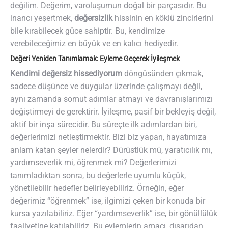
değilim. Değerim, varoluşumun doğal bir parçasıdır. Bu
inancı yeşertmek,
değersizlik
hissinin en köklü zincirlerini
bile kırabilecek güce sahiptir. Bu, kendimize
verebileceğimiz en büyük ve en kalıcı hediyedir.
Değeri Yeniden Tanımlamak: Eyleme Geçerek İyileşmek
Kendimi değersiz hissediyorum
döngüsünden çıkmak,
sadece düşünce ve duygular üzerinde çalışmayı değil,
aynı zamanda somut adımlar atmayı ve davranışlarımızı
değiştirmeyi de gerektirir. İyileşme, pasif bir bekleyiş değil,
aktif bir inşa sürecidir. Bu süreçte ilk adımlardan biri,
değerlerimizi netleştirmektir. Bizi biz yapan, hayatımıza
anlam katan şeyler nelerdir? Dürüstlük mü, yaratıcılık mı,
yardımseverlik mi, öğrenmek mi? Değerlerimizi
tanımladıktan sonra, bu değerlerle uyumlu küçük,
yönetilebilir hedefler belirleyebiliriz. Örneğin, eğer
değerimiz “öğrenmek” ise, ilgimizi çeken bir konuda bir
kursa yazılabiliriz. Eğer “yardımseverlik” ise, bir gönüllülük
faaliyetine katılabiliriz. Bu eylemlerin amacı, dışarıdan