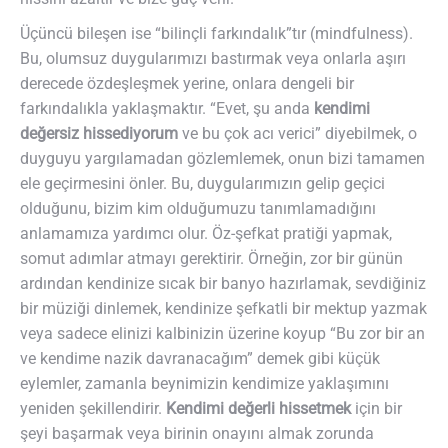
Üçüncü bileşen ise “bilinçli farkındalık”tır (mindfulness).
Bu, olumsuz duygularımızı bastırmak veya onlarla aşırı
derecede özdeşleşmek yerine, onlara dengeli bir
farkındalıkla yaklaşmaktır. “Evet, şu anda
kendimi
değersiz hissediyorum
ve bu çok acı verici” diyebilmek, o
duyguyu yargılamadan gözlemlemek, onun bizi tamamen
ele geçirmesini önler. Bu, duygularımızın gelip geçici
olduğunu, bizim kim olduğumuzu tanımlamadığını
anlamamıza yardımcı olur. Öz-şefkat pratiği yapmak,
somut adımlar atmayı gerektirir. Örneğin, zor bir günün
ardından kendinize sıcak bir banyo hazırlamak, sevdiğiniz
bir müziği dinlemek, kendinize şefkatli bir mektup yazmak
veya sadece elinizi kalbinizin üzerine koyup “Bu zor bir an
ve kendime nazik davranacağım” demek gibi küçük
eylemler, zamanla beynimizin kendimize yaklaşımını
yeniden şekillendirir.
Kendimi değerli hissetmek
için bir
şeyi başarmak veya birinin onayını almak zorunda