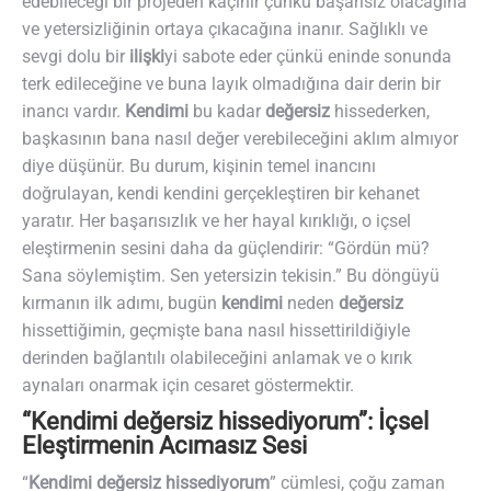
edebileceği bir projeden kaçınır çünkü başarısız olacağına
ve yetersizliğinin ortaya çıkacağına inanır. Sağlıklı ve
sevgi dolu bir
ilişki
yi sabote eder çünkü eninde sonunda
terk edileceğine ve buna layık olmadığına dair derin bir
inancı vardır.
Kendimi
bu kadar
değersiz
hissederken,
başkasının bana nasıl değer verebileceğini aklım almıyor
diye düşünür. Bu durum, kişinin temel inancını
doğrulayan, kendi kendini gerçekleştiren bir kehanet
yaratır. Her başarısızlık ve her hayal kırıklığı, o içsel
eleştirmenin sesini daha da güçlendirir: “Gördün mü?
Sana söylemiştim. Sen yetersizin tekisin.” Bu döngüyü
kırmanın ilk adımı, bugün
kendimi
neden
değersiz
hissettiğimin, geçmişte bana nasıl hissettirildiğiyle
derinden bağlantılı olabileceğini anlamak ve o kırık
aynaları onarmak için cesaret göstermektir.
“Kendimi değersiz hissediyorum”: İçsel
Eleştirmenin Acımasız Sesi
“
Kendimi değersiz hissediyorum
” cümlesi, çoğu zaman