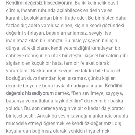
Kendimi değersiz hissediyorum.
Bu iki kelimelik basit
cümle, insanın ruhunda açılabilecek en derin ve en
karanlık boşluklardan birini ifade eder. Bu bir histen daha
fazlasıdır; adeta varoluşa sinen, kişinin kendi gözündeki
değerini sıfırlayan, başarıları anlamsız, sevgiyi ise
inanılmaz kılan bir inançtır. Bu hisle yaşayan biri için
dünya, sürekli olarak kendi yetersizliğini kanıtlayan bir
sahneye dönüşür. En ufak bir eleştiri, kişisel bir saldırı gibi
algılanır; en küçük bir hata, tam bir felaket olarak
yorumlanır. Başkalarının sevgisi ve takdiri bile bu içsel
boşluğun duvarlarından içeri sızamaz, çünkü kişi en
derinde bir yerde buna layık olmadığına inanır.
Kendimi
değersiz hissediyorum
demek, “Ben sevilmeye, saygıya,
başarıya ve mutluluğa layık değilim” demenin bir başka
yoludur. Bu, son derece yaygın ve bir o kadar da yıpratıcı
bir içsel sestir. Ancak bu sesin kaynağını anlamak, onunla
mücadele etmeyi öğrenmek ve kendi öz-değerimizi, dış
koşullardan bağımsız olarak, yeniden inşa etmek