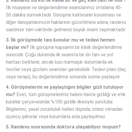
2. Randevu süresi ne kadardır ve geç kalırsam ne olur?
İlk muayene ve değerlendirme seanslarımız ortalama 45-
50 dakika sürmektedir. Görüşme kalitesinin korunması ve
diğer danışanlarımızın haklarının gözetilmesi adına, randevu
saatinize tam vaktinde gelmeniz büyük önem taşımaktadır.
3. İlk görüşmede tanı konulur mu ve tedavi hemen
başlar mı?
İlk görüşme kapsamlı bir klinik değerlendirme
sürecidir. Çoğu durumda ilk seansta bir ön tanı ve yol
haritası belirlenir; ancak bazı karmaşık durumlarda ek
testler veya gözlem seansları gerekebilir. Tedavi planı (ilaç
veya terapi), bu değerlendirme sonunda sizinle paylaşılır.
4. Görüşmelerim ve paylaştığım bilgiler gizli tutuluyor
mu?
Evet, tüm görüşmelerimiz hekim-hasta gizliliği ve etik
kurallar çerçevesinde %100 gizlilik ilkesiyle yürütülür.
Bilgileriniz, yasal zorunluluk halleri dışında, izniniz olmadan
üçüncü şahıslar veya kurumlarla asla paylaşılmaz.
5. Randevu sonrasında doktora ulaşabiliyor muyum?