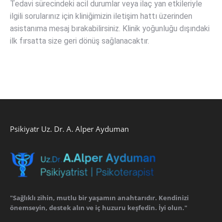
Tedavi sürecindeki acil durumlar veya ilaç yan etkileriyle
ilgili sorularınız için kliniğimizin iletişim hattı üzerinden
asistanıma mesaj bırakabilirsiniz. Klinik yoğunluğu dışındaki
ilk fırsatta size geri dönüş sağlanacaktır.
Psikiyatr Uz. Dr. A. Alper Ayduman
"Sağlıklı zihin, mutlu bir yaşamın anahtarıdır. Kendinizi
önemseyin, destek alın ve iç huzuru keşfedin. İyi olun."