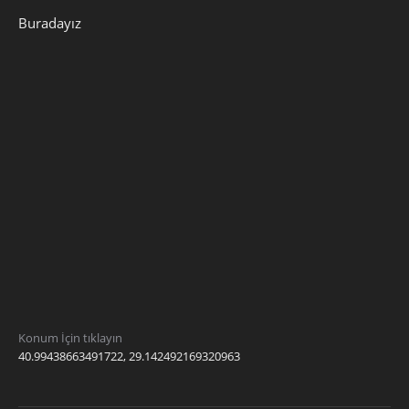
Buradayız
Konum İçin tıklayın
40.99438663491722, 29.142492169320963