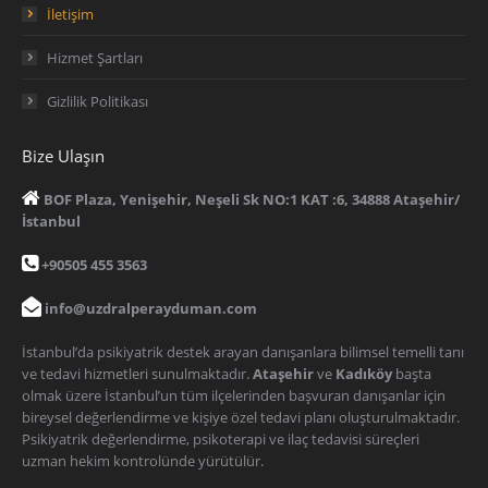
İletişim
Hizmet Şartları
Gizlilik Politikası
Bize Ulaşın
BOF Plaza, Yenişehir, Neşeli Sk NO:1 KAT :6, 34888 Ataşehir/
İstanbul
+90505 455 3563
info@uzdralperayduman.com
İstanbul’da psikiyatrik destek arayan danışanlara bilimsel temelli tanı
ve tedavi hizmetleri sunulmaktadır.
Ataşehir
ve
Kadıköy
başta
olmak üzere İstanbul’un tüm ilçelerinden başvuran danışanlar için
bireysel değerlendirme ve kişiye özel tedavi planı oluşturulmaktadır.
Psikiyatrik değerlendirme, psikoterapi ve ilaç tedavisi süreçleri
uzman hekim kontrolünde yürütülür.