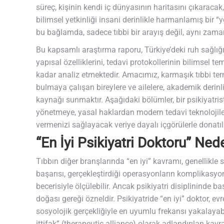
süreç, kişinin kendi iç dünyasının haritasını çıkaraca
bilimsel yetkinliği insani derinlikle harmanlamış bir “
bu bağlamda, sadece tıbbi bir arayış değil, aynı zaman
Bu kapsamlı araştırma raporu, Türkiye’deki ruh sağlığı
yapısal özelliklerini, tedavi protokollerinin bilimsel t
kadar analiz etmektedir. Amacımız, karmaşık tıbbi termi
bulmaya çalışan bireylere ve ailelere, akademik derinli
kaynağı sunmaktır. Aşağıdaki bölümler, bir psikiyatrist
yönetmeye, yasal haklardan modern tedavi teknolojile
vermenizi sağlayacak veriye dayalı içgörülerle donatıl
“En İyi Psikiyatri Doktoru” Ne
Tıbbın diğer branşlarında “en iyi” kavramı, genellikle so
başarısı, gerçekleştirdiği operasyonların komplikasyon
becerisiyle ölçülebilir. Ancak psikiyatri disiplininde b
doğası gereği özneldir. Psikiyatride “en iyi” doktor, ev
sosyolojik gerçekliğiyle en uyumlu frekansı yakalayab
ittifak” (therapeutic alliance) olarak adlandırılan kav