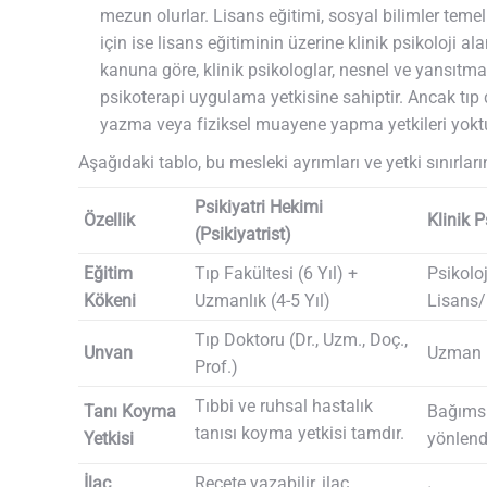
mezun olurlar. Lisans eğitimi, sosyal bilimler temell
için ise lisans eğitiminin üzerine klinik psikoloji 
kanuna göre, klinik psikologlar, nesnel ve yansıtm
psikoterapi uygulama yetkisine sahiptir. Ancak tıp 
yazma veya fiziksel muayene yapma yetkileri yoktu
Aşağıdaki tablo, bu mesleki ayrımları ve yetki sınırları
Psikiyatri Hekimi
Özellik
Klinik 
(Psikiyatrist)
Eğitim
Tıp Fakültesi (6 Yıl) +
Psikoloj
Kökeni
Uzmanlık (4-5 Yıl)
Lisans/
Tıp Doktoru (Dr., Uzm., Doç.,
Unvan
Uzman P
Prof.)
Tıbbi ve ruhsal hastalık
Tanı Koyma
Bağımsı
tanısı koyma yetkisi tamdır.
Yetkisi
yönlend
İlaç
Reçete yazabilir, ilaç