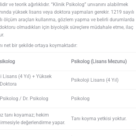
idir ve teorik ağırlıklıdır. “Klinik Psikolog” unvanını alabilmek
alanında yüksek lisans veya doktora yapmaları gerekir. 1219 sayılı
alı ölçüm araçları kullanma, gözlem yapma ve belirli durumlarda
doktoru olmadıkları için biyolojik süreçlere müdahale etme, ilaç
r.
nı net bir şekilde ortaya koymaktadır:
Psikolog
Psikolog (Lisans Mezunu)
i Lisans (4 Yıl) + Yüksek
Psikoloji Lisans (4 Yıl)
Doktora
sikolog / Dr. Psikolog
Psikolog
z tanı koyamaz; hekim
Tanı koyma yetkisi yoktur.
irmesiyle değerlendirme yapar.