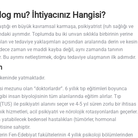
olog mu? İhtiyacınız Hangisi?
aştığı en büyük kavramsal karmaşa, psikiyatrist (ruh sağlığı ve
ndaki ayrımdır. Toplumda bu iki unvan sıklıkla birbirinin yerine
ımları ve tedaviye yaklaşımları açısından aralarında derin ve kesin
adece zaman ve maddi kayba değil, aynı zamanda tanının
 Bu ayrımı netleştirmek, doğru tedaviye ulaşmanın ilk adımıdır.
n
ökeninde yatmaktadır.
esi mezunu olan “doktorlardır”. 6 yıllık tıp eğitimleri boyunca
gibi insan biyolojisinin tüm alanlarında eğitim alırlar. Tıp
TUS) ile psikiyatri alanını seçer ve 4-5 yıl süren zorlu bir ihtisas
ik hizmetleri, acil psikiyatri ve nörolojik rotasyonlardan geçerler.
ında yatabilecek bedensel hastalıkları (tümörler, hormonal
isine sahiptir.
erin Fen-Edebiyat fakültelerinin 4 yıllık psikoloji bölümlerinden