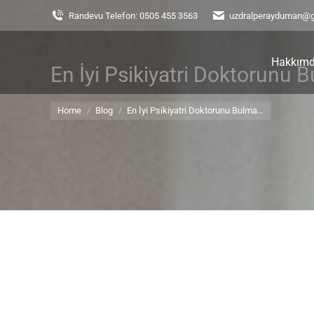
Randevu Telefon: 0505 455 3563
uzdralperayduman@
Hakkım
En İyi Psikiyatri Doktorunu 
You are here:
Home
Blog
En İyi Psikiyatri Doktorunu Bulma…