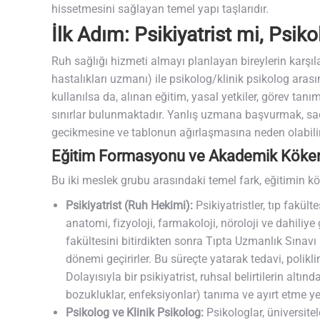
hissetmesini sağlayan temel yapı taşlarıdır.
İlk Adım: Psikiyatrist mi, Psik
Ruh sağlığı hizmeti almayı planlayan bireylerin karşıl
hastalıkları uzmanı) ile psikolog/klinik psikolog arası
kullanılsa da, alınan eğitim, yasal yetkiler, görev tan
sınırlar bulunmaktadır. Yanlış uzmana başvurmak, s
gecikmesine ve tablonun ağırlaşmasına neden olabilir.
Eğitim Formasyonu ve Akademik Köke
Bu iki meslek grubu arasındaki temel fark, eğitimin k
Psikiyatrist (Ruh Hekimi):
Psikiyatristler, tıp fakült
anatomi, fizyoloji, farmakoloji, nöroloji ve dahiliye 
fakültesini bitirdikten sonra Tıpta Uzmanlık Sınavı (
dönemi geçirirler. Bu süreçte yatarak tedavi, poliklin
Dolayısıyla bir psikiyatrist, ruhsal belirtilerin alt
bozukluklar, enfeksiyonlar) tanıma ve ayırt etme yet
Psikolog ve Klinik Psikolog:
Psikologlar, üniversitel