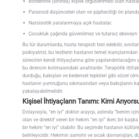
Borderline (sınırda) kişilik örgütlenmesi olan hastal
Paranoid düşünceleri olan ve şüpheciliği ön planda
Narsisistik yaralanmaya açık hastalar.
Çocukluk çağında güvenilmez ve tutarsız ebeveyn fi
Bu tür durumlarda, hasta terapisti test edebilir, sınırl
psikiyatrist, bu testlerin hastanın temel inançlarından
sürecinin kendi ihtiyaçlarına göre yapılandırılacağını v
bu direncin kırılmasındaki anahtardır. Terapötik ittif
durduğu, bakışları ve bedensel tepkileri gibi sözel ol
hastanın yumruğunu sıkmasından veya bakışlarını ka
yakalayabilmelidir.
Kişisel İhtiyaçların Tanımı: Kimi Arıyor
Dolayısıyla, “en iyi” doktor arayışı, aslında “benim için 
olan ve direktif veren bir hekim “en iyi” iken; bir baş
bir hekim “en iyi” olabilir. Bu seçimde hastanın kültüre
belirleyicidir. Hekimin samimi ve sıcak davranışları, 