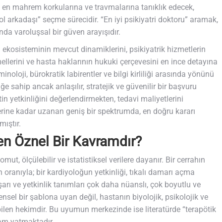
k, en mahrem korkularına ve travmalarına tanıklık edecek,
yol arkadaşı” seçme sürecidir. “En iyi psikiyatri doktoru” aramak,
da varoluşsal bir güven arayışıdır.
 ekosisteminin mevcut dinamiklerini, psikiyatrik hizmetlerin
emellerini ve hasta haklarının hukuki çerçevesini en ince detayına
noloji, bürokratik labirentler ve bilgi kirliliği arasında yönünü
ğe sahip ancak anlaşılır, stratejik ve güvenilir bir başvuru
in yetkinliğini değerlendirmekten, tedavi maliyetlerini
rine kadar uzanan geniş bir spektrumda, en doğru kararı
mıştır.
den Öznel Bir Kavramdır?
mut, ölçülebilir ve istatistiksel verilere dayanır. Bir cerrahın
 oranıyla; bir kardiyoloğun yetkinliği, tıkalı damarı açma
aşarı ve yetkinlik tanımları çok daha nüanslı, çok boyutlu ve
rensel bir şablona uyan değil, hastanın biyolojik, psikolojik ve
ilen hekimdir. Bu uyumun merkezinde ise literatürde “terapötik
ram yatmaktadır.