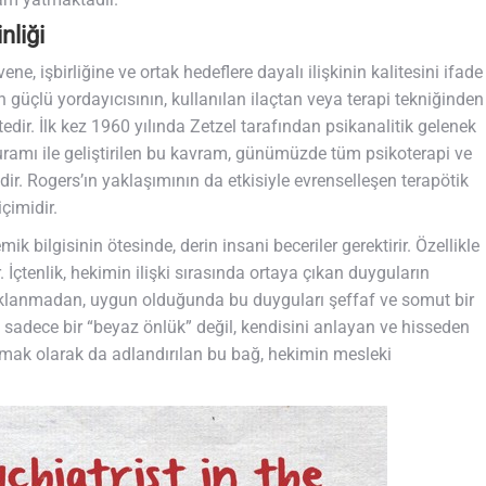
nliği
ne, işbirliğine ve ortak hedeflere dayalı ilişkinin kalitesini ifade
en güçlü yordayıcısının, kullanılan ilaçtan veya terapi tekniğinden
dir. İlk kez 1960 yılında Zetzel tarafından psikanalitik gelenek
kuramı ile geliştirilen bu kavram, günümüzde tüm psikoterapi ve
edir. Rogers’ın yaklaşımının da etkisiyle evrenselleşen terapötik
içimidir.
 bilgisinin ötesinde, derin insani beceriler gerektirir. Özellikle
 İçtenlik, hekimin ilişki sırasında ortaya çıkan duyguların
aklanmadan, uygun olduğunda bu duyguları şeffaf ve somut bir
da sadece bir “beyaz önlük” değil, kendisini anlayan ve hisseden
urmak olarak da adlandırılan bu bağ, hekimin mesleki