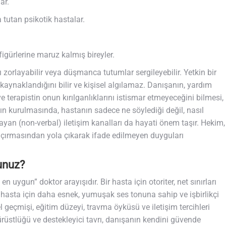
ar.
 tutan psikotik hastalar.
gürlerine maruz kalmış bireyler.
arı zorlayabilir veya düşmanca tutumlar sergileyebilir. Yetkin bir
 kaynaklandığını bilir ve kişisel algılamaz. Danışanın, yardım
e terapistin onun kırılganlıklarını istismar etmeyeceğini bilmesi,
akın kurulmasında, hastanın sadece ne söylediği değil, nasıl
mayan (non-verbal) iletişim kanalları da hayati önem taşır. Hekim,
çırmasından yola çıkarak ifade edilmeyen duyguları
sunuz?
en uygun” doktor arayışıdır. Bir hasta için otoriter, net sınırları
ka hasta için daha esnek, yumuşak ses tonuna sahip ve işbirlikçi
l geçmişi, eğitim düzeyi, travma öyküsü ve iletişim tercihleri
dürüstlüğü ve destekleyici tavrı, danışanın kendini güvende