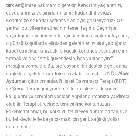
terk
ettiğimize bakmamız gerekir. Kendi ihtiyaçlarımızı,
duygularımızı ve sınırlarımızı ne kadar dinliyoruz?
Kendimize ne kadar şefkat ve anlayış gösteriyoruz? Öz-
şefkat, bu iyileşme sürecinin temel taşıdır. Geçmişte
yaşadığınız acı deneyimler için kendinizi suçlamak yerine,
o günkü koşullarda elinizden gelenin en iyisini yaptığınızı
kabul etmektir. İçinizdeki o küçük, korkmuş çocuğun elini
tutmak ve ona “Artık güvendesin, ben yanındayım”
mesajını vermektir. Bu, profesyonel bir destekle çok daha
sağlıklı bir şekilde yürütülebilecek bir süreçtir.
Uz. Dr. Alper
Ayduman
gibi uzmanlar, Bilişsel Davranışçı Terapi (BDT)
ve Şema Terapi gibi yöntemlerle bu işlevsiz düşünce
kalıplarını ve şemaları yeniden yapılandırmanıza yardımcı
olabilir. Terapi sürecinde,
terk edilme
korkunuzun
kökenlerini anlar, bu korkuyu tetikleyen durumları tanır ve
bu tetikleyicilerle başa çıkmak için yeni, sağlıklı yollar
öğrenirsiniz.