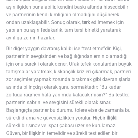
aşırı ilgiden bunalabilir, kendini baskı altında hissedebilir
ve partnerinin kendi kimliğinin olmadığını düşünerek
ondan uzaklaşabilir. Sonuç olarak,
terk
edilmemek için
yapılan bu aşırı fedakarlık, tam tersi bir etki yaratarak
ayrılığa zemin hazırlar.
Bir diğer yaygın davranış kalıbı ise “test etme”dir. Kişi,
partnerinin sevgisinden ve bağlılığından emin olamadığı
için onu sürekli olarak dener. Ufak tefek konulardan büyük
tartışmalar yaratmak, kıskançlık krizleri çıkarmak, partneri
zor seçimler yapmak zorunda bırakmak gibi davranışlarla
aslında bilinçdışı olarak şunu sormaktadır: “Bu kadar
zorluğa rağmen hâlâ yanımda kalacak mısın?” Bu testler,
partnerin sabrını ve sevgisini sürekli olarak sınar.
Başlangıçta partner bu durumu tolere etse de zamanla bu
sürekli drama ve güvensizlikten yorulur. Hiçbir
ilişki
,
sürekli bir sınav ve ispat çabası üzerine kurulamaz.
Güven, bir
ilişki
nin temelidir ve sürekli test edilen bir