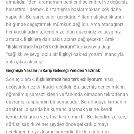
almalıdır. “Beni aramaman beni endişelendirdi ve değersiz
hissettirdi” demek, bir tartışma başlatmaktan çok daha
yapıcıdır. Bu süreç sabır gerektirir. Yılların alışkanlıklarını
bir günde değiştirmek mümkün değildir. Ama atacağınız
her küçük adımla, kendinize olan güveniniz ve sevginiz
artacak,
ilişki
lere dair bakış açınız değişecektir. Artık
“
ilişkilerimde hep terk ediliyorum
” korkusuyla değil,
“sağlıklı ve sevgi dolu bir
ilişki
yi hak ediyorum” inancıyla
yola çıkacaksınız.
Geçmişin Yaralarını Sarıp Geleceği Yeniden Yazmak
Sonuç olarak,
ilişkilerimde hep terk ediliyorum
hissi,
değiştirilemez bir kader değildir. Bu, geçmiş deneyimlerin,
öğrenilmiş çaresizliklerin ve farkında olmadan tekrarlanan
davranış kalıplarının bir sonucudur. Bu döngüyü kırmanın
anahtarı, dışarıda bir kurtarıcı aramak yerine, kendi
içimizdeki gücü ve şifayı keşfetmektir. Bu, kendimize karşı
dürüst, sabırlı ve her şeyden önce şefkatli olmayı
gerektiren bir yüzleşme sürecidir. Kökleri anlamak,