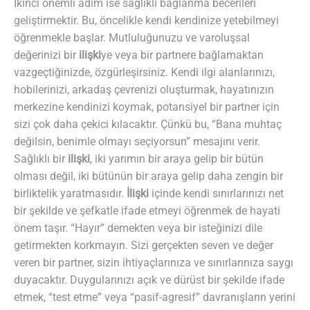
İkinci önemli adım ise sağlıklı bağlanma becerileri
geliştirmektir. Bu, öncelikle kendi kendinize yetebilmeyi
öğrenmekle başlar. Mutluluğunuzu ve varoluşsal
değerinizi bir
ilişki
ye veya bir partnere bağlamaktan
vazgeçtiğinizde, özgürleşirsiniz. Kendi ilgi alanlarınızı,
hobilerinizi, arkadaş çevrenizi oluşturmak, hayatınızın
merkezine kendinizi koymak, potansiyel bir partner için
sizi çok daha çekici kılacaktır. Çünkü bu, “Bana muhtaç
değilsin, benimle olmayı seçiyorsun” mesajını verir.
Sağlıklı bir
ilişki
, iki yarımın bir araya gelip bir bütün
olması değil, iki bütünün bir araya gelip daha zengin bir
birliktelik yaratmasıdır.
İlişki
içinde kendi sınırlarınızı net
bir şekilde ve şefkatle ifade etmeyi öğrenmek de hayati
önem taşır. “Hayır” demekten veya bir isteğinizi dile
getirmekten korkmayın. Sizi gerçekten seven ve değer
veren bir partner, sizin ihtiyaçlarınıza ve sınırlarınıza saygı
duyacaktır. Duygularınızı açık ve dürüst bir şekilde ifade
etmek, “test etme” veya “pasif-agresif” davranışların yerini