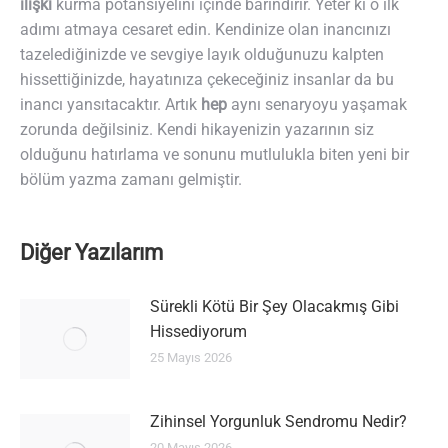
ilişki
kurma potansiyelini içinde barındırır. Yeter ki o ilk
adımı atmaya cesaret edin. Kendinize olan inancınızı
tazelediğinizde ve sevgiye layık olduğunuzu kalpten
hissettiğinizde, hayatınıza çekeceğiniz insanlar da bu
inancı yansıtacaktır. Artık
hep
aynı senaryoyu yaşamak
zorunda değilsiniz. Kendi hikayenizin yazarının siz
olduğunu hatırlama ve sonunu mutlulukla biten yeni bir
bölüm yazma zamanı gelmiştir.
Diğer Yazılarım
Sürekli Kötü Bir Şey Olacakmış Gibi
Hissediyorum
25 Mayıs 2026
Zihinsel Yorgunluk Sendromu Nedir?
20 Mayıs 2026