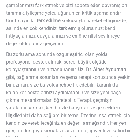
şemalarımızı fark etmek ve bizi sabote eden davranışları
tanımak, iyileşme yolculuğunun en kritik aşamalarıdır.
Unutmayın ki,
terk edilme
korkusuyla hareket ettiğinizde,
aslında en çok kendinizi
terk
etmiş olursunuz; kendi
ihtiyaçlarınızı, duygularınızı ve en önemlisi sevilmeye
değer olduğunuz gerçeğini.
Bu zorlu ama sonunda özgürleştirici olan yolda
profesyonel destek almak, süreci büyük ölçüde
kolaylaştırabilir ve hızlandırabilir.
Uz. Dr. Alper Ayduman
gibi, bağlanma sorunları ve şema terapi konusunda yetkin
bir uzman, size bu yolda rehberlik edebilir, karanlıkta
kalan kör noktalarınızı aydınlatabilir ve size yeni başa
çıkma mekanizmaları öğretebilir. Terapi, geçmişin
yaralarını sarmak, kendinizle barışmak ve gelecekteki
ilişki
lerinizi daha sağlam bir temel üzerine inşa etmek için
kendinize verebileceğiniz en değerli armağandır. Her yeni
gün, bu döngüyü kırmak ve sevgi dolu, güvenli ve kalıcı bir