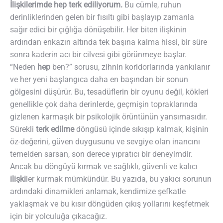
İlişkilerimde hep terk ediliyorum.
Bu cümle, ruhun
derinliklerinden gelen bir fısıltı gibi başlayıp zamanla
sağır edici bir çığlığa dönüşebilir. Her biten ilişkinin
ardından enkazın altında tek başına kalma hissi, bir süre
sonra kaderin acı bir cilvesi gibi görünmeye başlar.
“Neden
hep
ben?” sorusu, zihnin koridorlarında yankılanır
ve her yeni başlangıca daha en başından bir sonun
gölgesini düşürür. Bu, tesadüflerin bir oyunu değil, kökleri
genellikle çok daha derinlerde, geçmişin topraklarında
gizlenen karmaşık bir psikolojik örüntünün yansımasıdır.
Sürekli
terk edilme
döngüsü içinde sıkışıp kalmak, kişinin
öz-değerini, güven duygusunu ve sevgiye olan inancını
temelden sarsan, son derece yıpratıcı bir deneyimdir.
Ancak bu döngüyü kırmak ve sağlıklı, güvenli ve kalıcı
ilişki
ler kurmak mümkündür. Bu yazıda, bu yakıcı sorunun
ardındaki dinamikleri anlamak, kendimize şefkatle
yaklaşmak ve bu kısır döngüden çıkış yollarını keşfetmek
için bir yolculuğa çıkacağız.