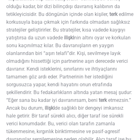
olduğu kadar, bir dizi bilinçdışı davranış kalıbının da
tetikleyicisidir. Bu döngünün içinde olan kişiler,
terk
edilme
korkusuyla başa çıkmak için farkında olmadan sağlıksız
stratejiler geliştirirler. Bu stratejiler, kısa vadede kaygıyı
yatıştırsa da uzun vadede
ilişki
nin altını oyar ve korkulan
sonu kaçınılmaz kılar. Bu davranışların en yaygın
olanlarından biri “aşırı telafi”dir. Kişi, sevilmeye layık
olmadığını hissettiği için partnerine aşırı derecede verici
davranır. Kendi isteklerini, sınırlarını ve ihtiyaçlarını
tamamen göz ardı eder. Partnerinin her istediğini
sorgusuzca yapar, kendi hayatını onun etrafında
şekillendirir. Bu fedakarlıkların altında yatan mesaj şudur:
“Eğer sana bu kadar iyi davranırsam, beni
terk
etmezsin.”
Ancak bu durum,
ilişki
de sağlıklı bir dengeyi imkansız
hale getirir. Bir taraf sürekli alıcı, diğer taraf ise sürekli
verici konumdadır. Bu, verici olan tarafın zamanla
tükenmesine, kırgınlık biriktirmesine ve pasif-agresif
davranışlar sergilemesine neden olabilir. Alıcı taraf ise bu