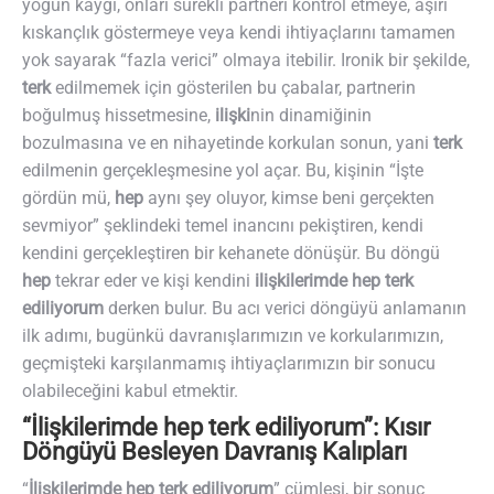
yoğun kaygı, onları sürekli partneri kontrol etmeye, aşırı
kıskançlık göstermeye veya kendi ihtiyaçlarını tamamen
yok sayarak “fazla verici” olmaya itebilir. Ironik bir şekilde,
terk
edilmemek için gösterilen bu çabalar, partnerin
boğulmuş hissetmesine,
ilişki
nin dinamiğinin
bozulmasına ve en nihayetinde korkulan sonun, yani
terk
edilmenin gerçekleşmesine yol açar. Bu, kişinin “İşte
gördün mü,
hep
aynı şey oluyor, kimse beni gerçekten
sevmiyor” şeklindeki temel inancını pekiştiren, kendi
kendini gerçekleştiren bir kehanete dönüşür. Bu döngü
hep
tekrar eder ve kişi kendini
ilişkilerimde hep terk
ediliyorum
derken bulur. Bu acı verici döngüyü anlamanın
ilk adımı, bugünkü davranışlarımızın ve korkularımızın,
geçmişteki karşılanmamış ihtiyaçlarımızın bir sonucu
olabileceğini kabul etmektir.
“İlişkilerimde hep terk ediliyorum”: Kısır
Döngüyü Besleyen Davranış Kalıpları
“
İlişkilerimde hep terk ediliyorum
” cümlesi, bir sonuç