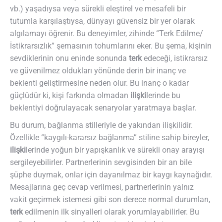
vb.) yaşadıysa veya sürekli eleştirel ve mesafeli bir
tutumla karşılaştıysa, dünyayı güvensiz bir yer olarak
algılamayı öğrenir. Bu deneyimler, zihinde “Terk Edilme/
İstikrarsızlık” şemasının tohumlarını eker. Bu şema, kişinin
sevdiklerinin onu eninde sonunda
terk
edeceği, istikrarsız
ve güvenilmez oldukları yönünde derin bir inanç ve
beklenti geliştirmesine neden olur. Bu inanç o kadar
güçlüdür ki, kişi farkında olmadan
ilişki
lerinde bu
beklentiyi doğrulayacak senaryolar yaratmaya başlar.
Bu durum, bağlanma stilleriyle de yakından ilişkilidir.
Özellikle “kaygılı-kararsız bağlanma” stiline sahip bireyler,
ilişki
lerinde yoğun bir yapışkanlık ve sürekli onay arayışı
sergileyebilirler. Partnerlerinin sevgisinden bir an bile
şüphe duymak, onlar için dayanılmaz bir kaygı kaynağıdır.
Mesajlarına geç cevap verilmesi, partnerlerinin yalnız
vakit geçirmek istemesi gibi son derece normal durumları,
terk
edilmenin ilk sinyalleri olarak yorumlayabilirler. Bu