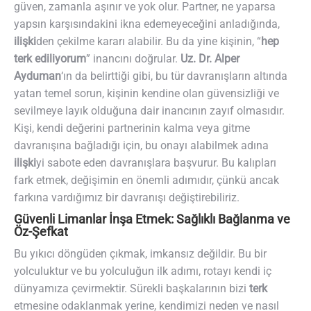
güven, zamanla aşınır ve yok olur. Partner, ne yaparsa
yapsın karşısındakini ikna edemeyeceğini anladığında,
ilişki
den çekilme kararı alabilir. Bu da yine kişinin, “
hep
terk ediliyorum
” inancını doğrular.
Uz. Dr. Alper
Ayduman
‘ın da belirttiği gibi, bu tür davranışların altında
yatan temel sorun, kişinin kendine olan güvensizliği ve
sevilmeye layık olduğuna dair inancının zayıf olmasıdır.
Kişi, kendi değerini partnerinin kalma veya gitme
davranışına bağladığı için, bu onayı alabilmek adına
ilişki
yi sabote eden davranışlara başvurur. Bu kalıpları
fark etmek, değişimin en önemli adımıdır, çünkü ancak
farkına vardığımız bir davranışı değiştirebiliriz.
Güvenli Limanlar İnşa Etmek: Sağlıklı Bağlanma ve
Öz-Şefkat
Bu yıkıcı döngüden çıkmak, imkansız değildir. Bu bir
yolculuktur ve bu yolculuğun ilk adımı, rotayı kendi iç
dünyamıza çevirmektir. Sürekli başkalarının bizi
terk
etmesine odaklanmak yerine, kendimizi neden ve nasıl