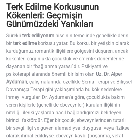
Terk Edilme Korkusunun
Kökenleri: Geçmişin
Günümüzdeki Yankıları
Sürekli
terk ediliyorum
hissinin temelinde genellikle derin
bir
terk edilme
korkusu yatar. Bu korku, bir yetişkin olarak
kurduğumuz romantik
ilişki
lere gölgesini düşüren, ancak
kökenleri çoğunlukla çocukluk ve ergenlik dönemlerine
dayanan bir “bağlanma yarası”dır. Psikiyatri ve
psikoterapi alanında önemli bir isim olan
Uz. Dr. Alper
Ayduman
, çalışmalarında özellikle Şema Terapi ve Bilişsel
Davranışçı Terapi gibi yaklaşımlarla bu kök nedenlere
inmeyi vurgular. Dr. Ayduman’a göre, çocuklukta bakım
veren kişilerle (genellikle ebeveynler) kurulan
ilişki
nin
niteliği, ileriki yaşlarda nasıl bağlandığımızı belirleyen
birincil faktördür. Eğer bir çocuk, ebeveynlerinden tutarlı
bir sevgi, ilgi ve güven alamadıysa, duygusal veya fiziksel
olarak ihmal edildiyse, ebeveyn kaybı (boşanma, vefat