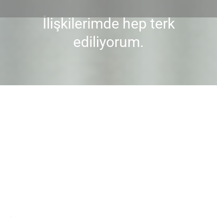
İlişkilerimde hep terk
You are here:
ediliyorum.