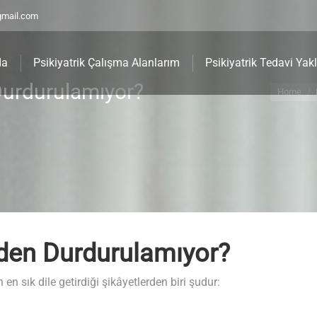
gmail.com
da
Psikiyatrik Çalışma Alanlarım
Psikiyatrik Tedavi Yak
Durdurulamıyor?
Home
den Durdurulamıyor?
n sık dile getirdiği şikâyetlerden biri şudur: