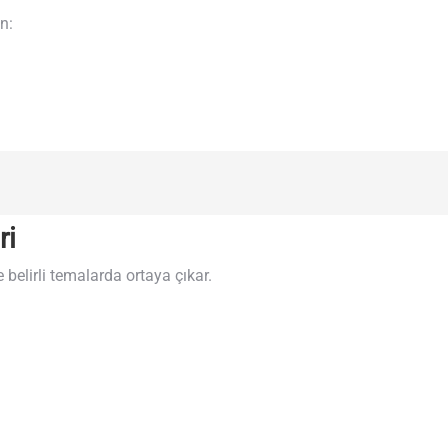
n:
ri
 belirli temalarda ortaya çıkar.