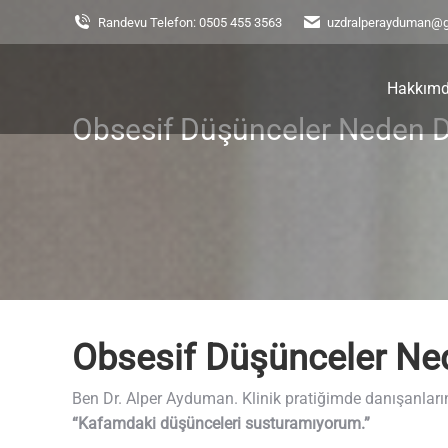
Randevu Telefon: 0505 455 3563
uzdralperayduman@
Hakkım
Obsesif Düşünceler Neden 
You are here:
Obsesif Düşünceler Ne
Ben Dr. Alper Ayduman. Klinik pratiğimde danışanların e
“Kafamdaki düşünceleri susturamıyorum.”