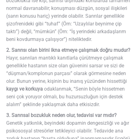
bozuklukta ise kişi, sanrısı dışındaki konularda tamamen
normal davranabilir; konuşması düzgün, sosyal ilişkileri
(sanrı konusu hariç) yerinde olabilir. Sanrılar genellikle
şizofrenideki gibi “tuhaf” (Örn: “Uzaylılar beynime çip
taktı”) değil, “mümkün” (Örn: “İş yerindeki arkadaşlarım
beni kovdurmaya çalışıyor”) niteliktedir.
2. Sanrısı olan birini ikna etmeye çalışmak doğru mudur?
Hayır, sanrıları mantıklı kanıtlarla çürütmeye çalışmak
genellikle hastanın size olan güvenini sarsar ve sizi de
“düşman/komplonun parçası” olarak görmesine neden
olur. Bunun yerine, kişinin bu inanış yüzünden hissettiği
kaygı ve korkuya
odaklanmak, “Senin böyle hissetmen
seni çok yoruyor olmalı, bu huzursuzluğun için destek
alalım” şeklinde yaklaşmak daha etkisizdir.
3. Sanrısal bozukluk neden olur, tedavisi var mıdır?
Genetik yatkınlık, beyindeki dopamin dengesizliği ve ağır
psikososyal stresörler tetikleyici olabilir. Tedavide ana
zorluk hastanın “hasta olduğuna” inanmamasıdır (içgörü