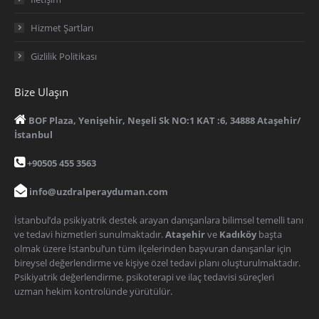
Hizmet Şartları
Gizlilik Politikası
Bize Ulaşın
BOF Plaza, Yenişehir, Neşeli Sk NO:1 KAT :6, 34888 Ataşehir/
İstanbul
+90505 455 3563
info@uzdralperayduman.com
İstanbul’da psikiyatrik destek arayan danışanlara bilimsel temelli tanı
ve tedavi hizmetleri sunulmaktadır.
Ataşehir
ve
Kadıköy
başta
olmak üzere İstanbul’un tüm ilçelerinden başvuran danışanlar için
bireysel değerlendirme ve kişiye özel tedavi planı oluşturulmaktadır.
Psikiyatrik değerlendirme, psikoterapi ve ilaç tedavisi süreçleri
uzman hekim kontrolünde yürütülür.