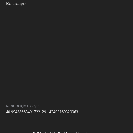
Buradayız
Konum İçin tıklayın
40.99438663491722, 29.142492169320963