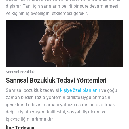
dışlanır. Tanı için sanrıların belirli bir süre devam etmesi
ve kişinin işlevselliğini etkilemesi gerekir.
Sanrısal Bozukluk
Sanrısal Bozukluk Tedavi Yöntemleri
Sanrısal bozukluk tedavisi
kişiye özel planlanır
ve çoğu
zaman birden fazla yöntemin birlikte uygulanmasını
gerektirir. Tedavinin amacı yalnızca sanrıları azaltmak
değil; kişinin yaşam kalitesini, sosyal ilişkilerini ve
işlevselliğini artırmaktır.
İlaç Tedavisi