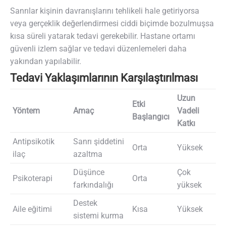
Sanrılar kişinin davranışlarını tehlikeli hale getiriyorsa
veya gerçeklik değerlendirmesi ciddi biçimde bozulmuşsa
kısa süreli yatarak tedavi gerekebilir. Hastane ortamı
güvenli izlem sağlar ve tedavi düzenlemeleri daha
yakından yapılabilir.
Tedavi Yaklaşımlarının Karşılaştırılması
Uzun
Etki
Yöntem
Amaç
Vadeli
Başlangıcı
Katkı
Antipsikotik
Sanrı şiddetini
Orta
Yüksek
ilaç
azaltma
Düşünce
Çok
Psikoterapi
Orta
farkındalığı
yüksek
Destek
Aile eğitimi
Kısa
Yüksek
sistemi kurma