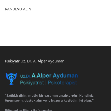
RANDEVU ALIN
Psikiyatr Uz. Dr. A. Alper Ayduman
"Sağlıklı zihin, mutlu bir yaşamın anahtarıdır. Kendinizi
önemseyin, destek alın ve iç huzuru keşfedin. İyi olun."
Bilimsel ve Klinik Referanslar