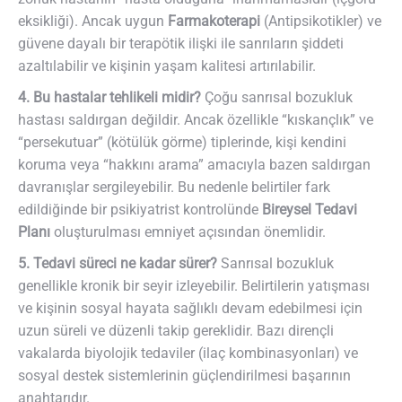
eksikliği). Ancak uygun
Farmakoterapi
(Antipsikotikler) ve
güvene dayalı bir terapötik ilişki ile sanrıların şiddeti
azaltılabilir ve kişinin yaşam kalitesi artırılabilir.
4. Bu hastalar tehlikeli midir?
Çoğu sanrısal bozukluk
hastası saldırgan değildir. Ancak özellikle “kıskançlık” ve
“persekutuar” (kötülük görme) tiplerinde, kişi kendini
koruma veya “hakkını arama” amacıyla bazen saldırgan
davranışlar sergileyebilir. Bu nedenle belirtiler fark
edildiğinde bir psikiyatrist kontrolünde
Bireysel Tedavi
Planı
oluşturulması emniyet açısından önemlidir.
5. Tedavi süreci ne kadar sürer?
Sanrısal bozukluk
genellikle kronik bir seyir izleyebilir. Belirtilerin yatışması
ve kişinin sosyal hayata sağlıklı devam edebilmesi için
uzun süreli ve düzenli takip gereklidir. Bazı dirençli
vakalarda biyolojik tedaviler (ilaç kombinasyonları) ve
sosyal destek sistemlerinin güçlendirilmesi başarının
anahtarıdır.