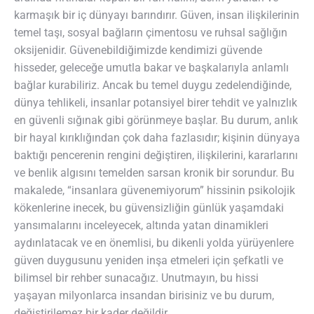
karmaşık bir iç dünyayı barındırır. Güven, insan ilişkilerinin
temel taşı, sosyal bağların çimentosu ve ruhsal sağlığın
oksijenidir. Güvenebildiğimizde kendimizi güvende
hisseder, geleceğe umutla bakar ve başkalarıyla anlamlı
bağlar kurabiliriz. Ancak bu temel duygu zedelendiğinde,
dünya tehlikeli, insanlar potansiyel birer tehdit ve yalnızlık
en güvenli sığınak gibi görünmeye başlar. Bu durum, anlık
bir hayal kırıklığından çok daha fazlasıdır; kişinin dünyaya
baktığı pencerenin rengini değiştiren, ilişkilerini, kararlarını
ve benlik algısını temelden sarsan kronik bir sorundur. Bu
makalede, “insanlara güvenemiyorum” hissinin psikolojik
kökenlerine inecek, bu güvensizliğin günlük yaşamdaki
yansımalarını inceleyecek, altında yatan dinamikleri
aydınlatacak ve en önemlisi, bu dikenli yolda yürüyenlere
güven duygusunu yeniden inşa etmeleri için şefkatli ve
bilimsel bir rehber sunacağız. Unutmayın, bu hissi
yaşayan milyonlarca insandan birisiniz ve bu durum,
değiştirilemez bir kader değildir.