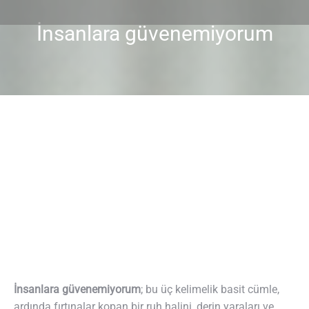
İnsanlara güvenemiyorum
You are here:
İnsanlara güvenemiyorum
; bu üç kelimelik basit cümle,
ardında fırtınalar kopan bir ruh halini, derin yaraları ve