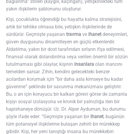
bağlanma” stilleri (kaygılı, kaçıngan), yetişkinlikteki tüm
yakın ilişkilerin şablonunu oluşturur.
Kişi, çocuklukta öğrendiği bu hayatta kalma stratejisini,
artık bir tehlike olmasa bile, yetişkin ilişkilerinde de
sürdürür. Geçmişte yaşanan
travma
ve
ihanet
deneyimleri,
güven duygusunu dinamitleyen en güçlü etkenlerdir.
Aldatılma, yakın bir dost tarafından sırların ifşa edilmesi,
finansal olarak dolandırılma veya verilen önemli bir sözün
tutulmaması gibi olaylar, kişinin
insanlara
olan inancını
temelden sarsar. Zihin, kendini gelecekteki benzer
acılardan korumak için “bir daha asla kimseye bu kadar
güvenme” şeklinde bir savunma mekanizması geliştirir.
Bu, o an için koruyucu bir kalkan görevi görse de zamanla
kişiyi sosyal izolasyona ve kronik bir yalnızlığa iten bir
hapishaneye dönüşür. Uz. Dr. Alper Ayduman, bu durumu
şöyle ifade eder: “Geçmişte yaşanan bir
ihanet
, bugünün
tüm potansiyel ilişkilerine bulaşan zehirli bir mürekkep
gibidir. Kişi, her yeni tanıştığı insana bu mürekkebin