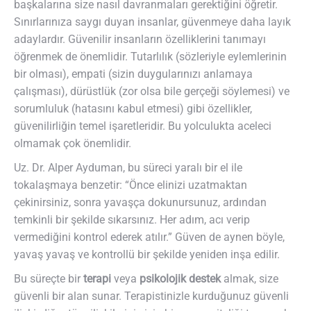
başkalarına size nasıl davranmaları gerektiğini öğretir.
Sınırlarınıza saygı duyan insanlar, güvenmeye daha layık
adaylardır. Güvenilir insanların özelliklerini tanımayı
öğrenmek de önemlidir. Tutarlılık (sözleriyle eylemlerinin
bir olması), empati (sizin duygularınızı anlamaya
çalışması), dürüstlük (zor olsa bile gerçeği söylemesi) ve
sorumluluk (hatasını kabul etmesi) gibi özellikler,
güvenilirliğin temel işaretleridir. Bu yolculukta aceleci
olmamak çok önemlidir.
Uz. Dr. Alper Ayduman, bu süreci yaralı bir el ile
tokalaşmaya benzetir: “Önce elinizi uzatmaktan
çekinirsiniz, sonra yavaşça dokunursunuz, ardından
temkinli bir şekilde sıkarsınız. Her adım, acı verip
vermediğini kontrol ederek atılır.” Güven de aynen böyle,
yavaş yavaş ve kontrollü bir şekilde yeniden inşa edilir.
Bu süreçte bir
terapi
veya
psikolojik destek
almak, size
güvenli bir alan sunar. Terapistinizle kurduğunuz güvenli