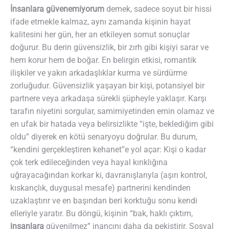
İnsanlara güvenemiyorum
demek, sadece soyut bir hissi
ifade etmekle kalmaz, aynı zamanda kişinin hayat
kalitesini her gün, her an etkileyen somut sonuçlar
doğurur. Bu derin güvensizlik, bir zırh gibi kişiyi sarar ve
hem korur hem de boğar. En belirgin etkisi, romantik
ilişkiler ve yakın arkadaşlıklar kurma ve sürdürme
zorluğudur. Güvensizlik yaşayan bir kişi, potansiyel bir
partnere veya arkadaşa sürekli şüpheyle yaklaşır. Karşı
tarafın niyetini sorgular, samimiyetinden emin olamaz ve
en ufak bir hatada veya belirsizlikte “işte, beklediğim gibi
oldu” diyerek en kötü senaryoyu doğrular. Bu durum,
“kendini gerçekleştiren kehanet”e yol açar: Kişi o kadar
çok terk edileceğinden veya hayal kırıklığına
uğrayacağından korkar ki, davranışlarıyla (aşırı kontrol,
kıskançlık, duygusal mesafe) partnerini kendinden
uzaklaştırır ve en başından beri korktuğu sonu kendi
elleriyle yaratır. Bu döngü, kişinin “bak, haklı çıktım,
insanlara
güvenilmez” inancını daha da pekiştirir. Sosyal