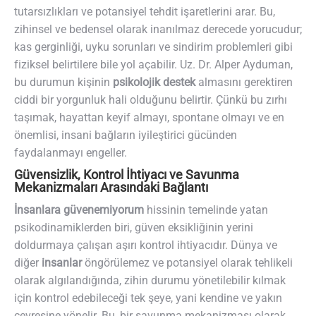
tutarsızlıkları ve potansiyel tehdit işaretlerini arar. Bu,
zihinsel ve bedensel olarak inanılmaz derecede yorucudur;
kas gerginliği, uyku sorunları ve sindirim problemleri gibi
fiziksel belirtilere bile yol açabilir. Uz. Dr. Alper Ayduman,
bu durumun kişinin
psikolojik destek
almasını gerektiren
ciddi bir yorgunluk hali olduğunu belirtir. Çünkü bu zırhı
taşımak, hayattan keyif almayı, spontane olmayı ve en
önemlisi, insani bağların iyileştirici gücünden
faydalanmayı engeller.
Güvensizlik, Kontrol İhtiyacı ve Savunma
Mekanizmaları Arasındaki Bağlantı
İnsanlara güvenemiyorum
hissinin temelinde yatan
psikodinamiklerden biri, güven eksikliğinin yerini
doldurmaya çalışan aşırı kontrol ihtiyacıdır. Dünya ve
diğer
insanlar
öngörülemez ve potansiyel olarak tehlikeli
olarak algılandığında, zihin durumu yönetilebilir kılmak
için kontrol edebileceği tek şeye, yani kendine ve yakın
çevresine yönelir. Bu, bir savunma mekanizması olarak