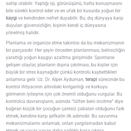
sahip olabilir. Yaptığı işi, görünüşünü, hatta konuşmasını
bile sürekli kontrol eder ve en ufak bir kusurda yoğun bir
kaygı
ve kendinden nefret duyabilir. Bu, dış dünyaya karşı
duyulan güvensizliğin, kişinin kendi iç dünyasına
yönelmiş halidir.
Planlama ve organize etme takıntısı da bu mekanizmanın
bir parçasıdır. Her şeyin önceden planlanması, belirsizliğin
yarattığı yoğun kaygıyı azaltma girişimidir. Spontane
gelişen olaylar, planların dışına çıkılması, bu kişiler için
büyük bir stres kaynağıdır çünkü kontrolü kaybettikleri
anlamına gelir. Uz. Dr. Alper Ayduman,
terapi
sürecinde bu
kontrol ihtiyacının altındaki kırılganlığı ve korkuyu
görmenin iyileşme için çok önemli olduğunu vurgular. Bu
kontrolcü davranışların, aslında “lütfen beni incitme” diye
bağıran küçük bir çocuğun çaresiz çabaları olduğunu fark
etmek, kendine karşı şefkatin ilk adımıdır. Bu savunma
mekanizmalarını anlamak, onları yargılamadan kabul
etmek ve yavaş yavaş daha sağlıklı başa çıkma