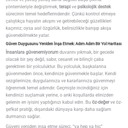
yöntemleriyle değiştirmek,
terapi
ve
psikolojik destek
sürecinin temel hedeflerindendir. Çünkü kontrol etmeye
çalıştıkça hayatın akışını ve getirebileceği güzellikleri
kaçırırız; oysa asıl özgürlük, belirsizlikle barışıp akışa
güvenebilmekte yatar.
Güven Duygusunu Yeniden İnşa Etmek: Adım Adım Bir Yol Haritası
İnsanlara güvenemiyorum
duvarını yıkmak, bir gecede
olacak bir şey değil, sabır, cesaret ve bilinçli çaba
gerektiren bir yolculuktur. Bu yolculuk, başkalarına
güvenmeden önce, kendinize güvenmekle başlar. Kendi
sezgilerinize, duygularınıza ve kararlarınıza güvenmeyi
öğrenmek temel adımdır. Geçmişte incindiğiniz için
kendinizi suçlamak yerine, o anki koşullarda elinizden
gelenin en iyisini yaptığınızı kabul edin. Bu
öz-değer
ve öz-
şefkat pratiği, dışarıdaki dünyaya karşı daha sağlam
durmanızı sağlar.
Güveni yeniden inşa etme süreci, “ya hep ya hiç”