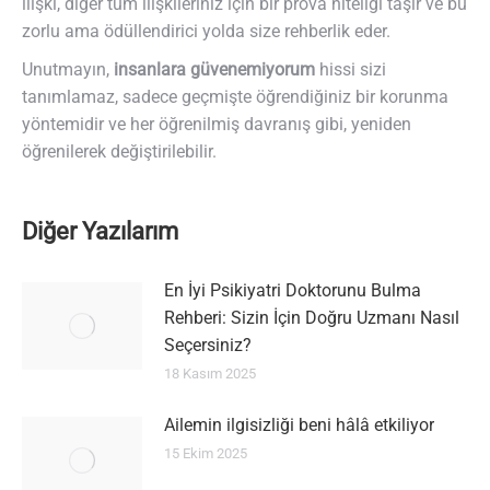
ilişki, diğer tüm ilişkileriniz için bir prova niteliği taşır ve bu
zorlu ama ödüllendirici yolda size rehberlik eder.
Unutmayın,
insanlara güvenemiyorum
hissi sizi
tanımlamaz, sadece geçmişte öğrendiğiniz bir korunma
yöntemidir ve her öğrenilmiş davranış gibi, yeniden
öğrenilerek değiştirilebilir.
Diğer Yazılarım
En İyi Psikiyatri Doktorunu Bulma
Rehberi: Sizin İçin Doğru Uzmanı Nasıl
Seçersiniz?
18 Kasım 2025
Ailemin ilgisizliği beni hâlâ etkiliyor
15 Ekim 2025