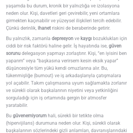
yaşamda bu durum, kronik bir yalnızlığa ve izolasyona
neden olur. Kişi, davetleri geri çevirebilir, yeni ortamlara
girmekten kaçınabilir ve yüzeysel ilişkileri tercih edebilir.
Çünkü derinlik,
ihanet
riskini de beraberinde getirir.
Bu yalnızlık, zamanla
depresyon
ve
kaygı
bozuklukları için
ciddi bir risk faktörü haline gelir. İş hayatında ise,
güven
sorunu
delegasyon yapmayı zorlaştırır. Kişi, “en iyisini ben
yaparım” veya “başkasına verirsem kesin eksik yapar”
düşüncesiyle tüm yükü kendi omuzlarına alır. Bu,
tükenmişliğe (burnout) ve iş arkadaşlarıyla çatışmalara
yol açabilir. Takım çalışmasına uyum sağlamakta zorlanır
ve sürekli olarak başkalarının niyetini veya yetkinliğini
sorguladığı için iş ortamında gergin bir atmosfer
yaratabilir.
Bu
güvenemiyorum
hali, sürekli bir tetikte olma
(hipervijilans) durumuna neden olur. Kişi, sürekli olarak
başkalarının sözlerindeki gizli anlamları, davranışlarındaki