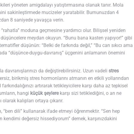
kileri yöneten amigdalayı yatıştırmasına olanak tanır. Mola
emini sakinleştirmede mucizeler yaratabilir. Burnunuzdan 4
ızdan 8 saniyede yavaşça verin.
un “rahatla” moduna geçmesine yardımcı olur. Bilişsel yeniden
en düşüncelere meydan okuyun. “Bunu bana kasten yapıyor!” gibi
lternatifler düşünün: “Belki de farkında değil,” “Bu can sıkıcı ama
ktada “düşünce-duygu-davranış” üçgenini anlamanın önemini
la davranışlarınızı da değiştirebilirsiniz. Uzun vadeli
stres
gzersiz, birikmiş stres hormonlarını atmanın en etkili yollarından
farkındalığınızı artırarak tetikleyicilere karşı daha az tepkisel
rumların, hangi
küçük
şeylere
karşı sizi tetiklediğini, o an ne
larak kalıpları ortaya çıkarır.
n, “ben dili” kullanarak ifade etmeyi öğrenmektir. “Sen hep
en kendimi değersiz hissediyorum” demek, karşınızdakini