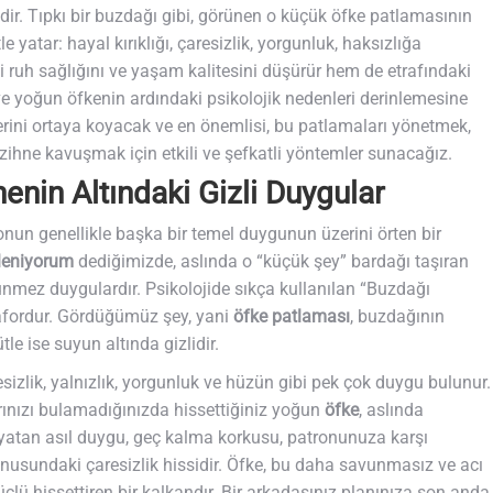
idir. Tıpkı bir buzdağı gibi, görünen o küçük öfke patlamasının
yatar: hayal kırıklığı, çaresizlik, yorgunluk, haksızlığa
i ruh sağlığını ve yaşam kalitesini düşürür hem de etrafındaki
i ve yoğun öfkenin ardındaki psikolojik nedenleri derinlemesine
erini ortaya koyacak ve en önemlisi, bu patlamaları yönetmek,
zihne kavuşmak için etkili ve şefkatli yöntemler sunacağız.
nin Altındaki Gizli Duygular
, onun genellikle başka bir temel duygunun üzerini örten bir
leniyorum
dediğimizde, aslında o “küçük şey” bardağı taşıran
nmez duygulardır. Psikolojide sıkça kullanılan “Buzdağı
fordur. Gördüğümüz şey, yani
öfke patlaması
, buzdağının
le ise suyun altında gizlidir.
aresizlik, yalnızlık, yorgunluk ve hüzün gibi pek çok duygu bulunur.
ınızı bulamadığınızda hissettiğiniz yoğun
öfke
, aslında
a yatan asıl duygu, geç kalma korkusu, patronunuza karşı
usundaki çaresizlik hissidir. Öfke, bu daha savunmasız ve acı
lü hissettiren bir kalkandır. Bir arkadaşınız planınıza son anda