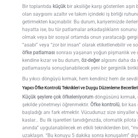
Bir toplantıda
küçük
bir aksiliğe karşı gösterilen aşırı 
olan saygısını azaltır ve takım içindeki iş birliği ruhu
getirmekten kaçınabilir. Bu durum, kariyerinizde ilerle
hayatta ise, bu tür patlamalar arkadaşlıkların sonunu 
olmak veya bir sosyal ortamda onun yaratacağı gergi
“asabi” veya “zor bir insan” olarak etiketlenebilir ve s
öfke patlaması
sonrası yaşanan yoğun pişmanlık ve utan
kendine kızar ve bu durum,
öz-değer
algısını daha da d
patlamasıyla sonuçlanabilecek yeni bir gerginlik birik
Bu yıkıcı döngüyü kırmak, hem kendiniz hem de sevdikle
Yapıcı Öfke Kontrolü Teknikleri ve Duygu Düzenleme Becerileri
Küçük şeylere çok öfkeleniyorum
döngüsünü kırmak, ö
şekilde yönetmeyi öğrenmektir.
Öfke kontrolü
, bir kas
başladığı anı fark etmektir. Vücudunuz size sinyaller ve
kaslar… Bu ilk işaretleri tanıdığınızda, otomatik pil
anında” uygulanabilecek en etkili tekniklerden biri, “
uzaklaşın. “Bu konuyu 5 dakika sonra konuşalım” diye