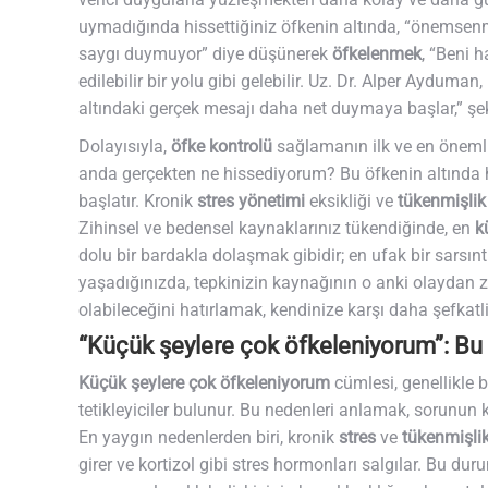
uymadığında hissettiğiniz öfkenin altında, “önemsen
saygı duymuyor” diye düşünerek
öfkelenmek
, “Beni 
edilebilir bir yolu gibi gelebilir. Uz. Dr. Alper Ayduma
altındaki gerçek mesajı daha net duymaya başlar,” şe
Dolayısıyla,
öfke kontrolü
sağlamanın ilk ve en önemli
anda gerçekten ne hissediyorum? Bu öfkenin altında ha
başlatır. Kronik
stres yönetimi
eksikliği ve
tükenmişlik
Zihinsel ve bedensel kaynaklarınız tükendiğinde, en
k
dolu bir bardakla dolaşmak gibidir; en ufak bir sarsın
yaşadığınızda, tepkinizin kaynağının o anki olaydan 
olabileceğini hatırlamak, kendinize karşı daha şefkat
“Küçük şeylere çok öfkeleniyorum”: Bu 
Küçük şeylere çok öfkeleniyorum
cümlesi, genellikle 
tetikleyiciler bulunur. Bu nedenleri anlamak, sorunun 
En yaygın nedenlerden biri, kronik
stres
ve
tükenmişli
girer ve kortizol gibi stres hormonları salgılar. Bu duru