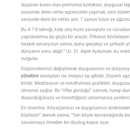
düşünen kısmı olan prefrontal korteksin, duygusal tep
sırasında derin nefes egzersizleri yapmak, sinir sist
saniyede derin bir nefes alın, 7 saniye tutun ve ağzın
Bu 4-7-8 tekniği, kalp atış hızını yavaşlatır ve vücud
yapılandırma da güçlü bir araçtır. Öfkenizi körükley
felaket senaryoları yerine, daha gerçekçi ve şefkatli a
dünyanın sonu değil.” Uz. Dr. Alper Ayduman, bu no
vurgular.
Düşüncelerinizi değiştirerek duygularınızı ve dolayısıy
yönetimi
stratejileri ise önleyici tıp gibidir. Düzenli e
biridir. Meditasyon ve mindfulness pratikleri, duygusal 
olmanızı sağlar. Bir “öfke günlüğü” tutmak, hangi du
düşündüğünüzü ve hissettiğinizi anlamanıza yardımcı o
En önemlisi, ihtiyaçlarınızı ve duygularınızı birikmede
böylesin!” demek yerine, “Sen böyle davrandığında b
savunmaya itmeden bir diyalog kapısı açar.