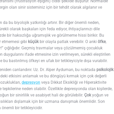
toleransını (frustrasyon eşiğini) ciddi şekilde düşürür. Normalde
ergin olan sinir sisteminiz için bir tehdit olarak algılanır ve
a bu biyolojik yatkınlığı artırır. Bir diğer önemli neden,
ekli olarak başkaları için feda ediyor, ihtiyaçlarınızı dile
de bir haksızlığa uğramışlık ve görülmeme hissi birikir. Bu
kür etmemesi gibi
küçük
bir olayla patlak verebilir. O anki
öfke
,
!” çığlığıdır. Geçmiş travmalar veya çözülmemiş çocukluk
n duygularını ifade etmesine izin verilmeyen, sürekli eleştirilen
 bu bastırılmış öfkeyi en ufak bir tetikleyiciyle dışa vurabilir.
 yeniden canlandırır. Uz. Dr. Alper Ayduman, bu noktada
psikolojik
deki etkisini anlamak ve bu döngüyü kırmak için çok değerli
ozuklukları,
depresyon
veya Dikkat Eksikliği ve Hiperaktivite
tepkilerine neden olabilir. Özellikle depresyonda olan kişilerde,
n bir sinirlilik ve asabiyet hali de görülebilir.
Çok
yoğun ve
asılıkları dışlamak için bir uzmana danışmak önemlidir. Son
önemli bir tetikleyicidir.