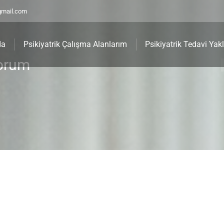
gmail.com
da
Psikiyatrik Çalışma Alanlarım
Psikiyatrik Tedavi Yak
yorum