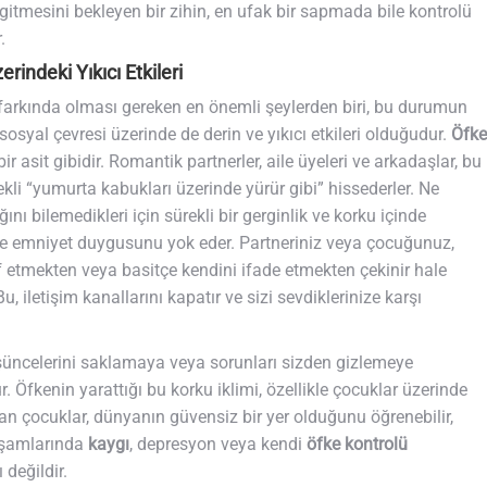
” gitmesini bekleyen bir zihin, en ufak bir sapmada bile kontrolü
.
rindeki Yıkıcı Etkileri
 farkında olması gereken en önemli şeylerden biri, bu durumun
osyal çevresi üzerinde de derin ve yıkıcı etkileri olduğudur.
Öfke
bir asit gibidir. Romantik partnerler, aile üyeleri ve arkadaşlar, bu
ekli “yumurta kabukları üzerinde yürür gibi” hissederler. Ne
ı bilemedikleri için sürekli bir gerginlik ve korku içinde
 ve emniyet duygusunu yok eder. Partneriniz veya çocuğunuz,
af etmekten veya basitçe kendini ifade etmekten çekinir hale
u, iletişim kanallarını kapatır ve sizi sevdiklerinize karşı
üşüncelerini saklamaya veya sorunları sizden gizlemeye
 Öfkenin yarattığı bu korku iklimi, özellikle çocuklar üzerinde
lan çocuklar, dünyanın güvensiz bir yer olduğunu öğrenebilir,
yaşamlarında
kaygı
, depresyon veya kendi
öfke kontrolü
 değildir.