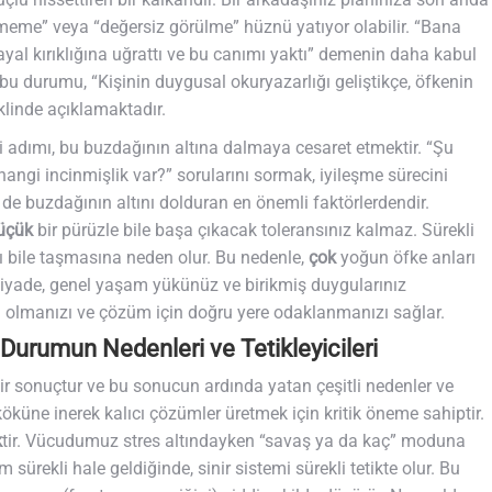
meme” veya “değersiz görülme” hüznü yatıyor olabilir. “Bana
hayal kırıklığına uğrattı ve bu canımı yaktı” demenin daha kabul
n, bu durumu, “Kişinin duygusal okuryazarlığı geliştikçe, öfkenin
klinde açıklamaktadır.
 adımı, bu buzdağının altına dalmaya cesaret etmektir. “Şu
ngi incinmişlik var?” sorularını sormak, iyileşme sürecini
de buzdağının altını dolduran en önemli faktörlerdendir.
üçük
bir pürüzle bile başa çıkacak toleransınız kalmaz. Sürekli
tı bile taşmasına neden olur. Bu nedenle,
çok
yoğun öfke anları
ziyade, genel yaşam yükünüz ve birikmiş duygularınız
li olmanızı ve çözüm için doğru yere odaklanmanızı sağlar.
Durumun Nedenleri ve Tetikleyicileri
bir sonuçtur ve bu sonucun ardında yatan çeşitli nedenler ve
köküne inerek kalıcı çözümler üretmek için kritik öneme sahiptir.
k
tir. Vücudumuz stres altındayken “savaş ya da kaç” moduna
m sürekli hale geldiğinde, sinir sistemi sürekli tetikte olur. Bu