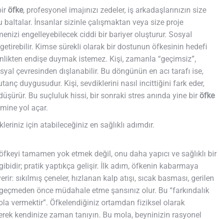
bir
öfke
, profesyonel imajınızı zedeler, iş arkadaşlarınızın size
nu baltalar. İnsanlar sizinle çalışmaktan veya size proje
menizi engelleyebilecek ciddi bir bariyer oluşturur. Sosyal
getirebilir. Kimse sürekli olarak bir dostunun öfkesinin hedefi
nlikten endişe duymak istemez. Kişi, zamanla “geçimsiz”,
osyal çevresinden dışlanabilir. Bu döngünün en acı tarafı ise,
ç duygusudur. Kişi, sevdiklerini nasıl incittiğini fark eder,
üşürür. Bu suçluluk hissi, bir sonraki stres anında yine bir
öfke
imine yol açar.
riniz için atabileceğiniz en sağlıklı adımdır.
fkeyi tamamen yok etmek değil, onu daha yapıcı ve sağlıklı bir
 gibidir; pratik yaptıkça gelişir. İlk adım, öfkenin kabarmaya
rir: sıkılmış çeneler, hızlanan kalp atışı, sıcak basması, gerilen
ota geçmeden önce müdahale etme şansınız olur. Bu “farkındalık
mola vermektir”. Öfkelendiğiniz ortamdan fiziksel olarak
rek kendinize zaman tanıyın. Bu mola, beyninizin rasyonel