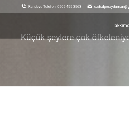
Randevu Telefon: 0505 455 3563
uzdralperayduman@
Hakkım
Küçük şeylere çok öfkeleni
You are here: