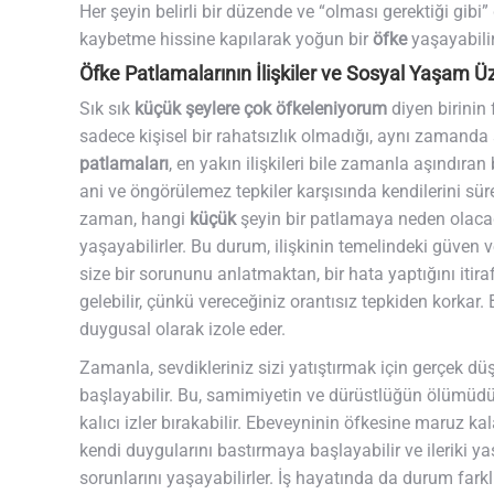
Her şeyin belirli bir düzende ve “olması gerektiği gibi
kaybetme hissine kapılarak yoğun bir
öfke
yaşayabilir
Öfke Patlamalarının İlişkiler ve Sosyal Yaşam Üze
Sık sık
küçük şeylere çok öfkeleniyorum
diyen birinin
sadece kişisel bir rahatsızlık olmadığı, aynı zamanda s
patlamaları
, en yakın ilişkileri bile zamanla aşındıran 
ani ve öngörülemez tepkiler karşısında kendilerini sür
zaman, hangi
küçük
şeyin bir patlamaya neden olacağın
yaşayabilirler. Bu durum, ilişkinin temelindeki güven
size bir sorununu anlatmaktan, bir hata yaptığını itir
gelebilir, çünkü vereceğiniz orantısız tepkiden korkar. B
duygusal olarak izole eder.
Zamanla, sevdikleriniz sizi yatıştırmak için gerçek d
başlayabilir. Bu, samimiyetin ve dürüstlüğün ölümüdür.
kalıcı izler bırakabilir. Ebeveyninin öfkesine maruz ka
kendi duygularını bastırmaya başlayabilir ve ileriki 
sorunlarını yaşayabilirler. İş hayatında da durum farklı