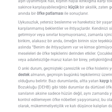
aşırı uyarılmışlık hali, kişinin hayal kırıklığına karşı 
sakince karşılayabileceğiniz
küçük
bir aksilik, zaten g
anında bir
öfke patlaması
ile sonuçlanır.
Uykusuzluk, yetersiz beslenme ve hareketsiz bir yaşam d
karşılanmamış beklentiler ve ihtiyaçlardır. Kendinizi sür
getirmiyor veya sınırlar koymuyorsanız, zamanla içiniz
birikim, alakasız bir anda, örneğin birinin size teşek
aslında “Benim de ihtiyaçlarım var ve kimse görmüyor
meseleleri de öfke tepkilerini derinden etkiler. Çocukke
veya adaletsizliğe maruz kalan bir birey, yetişkinliğinde
O anki durum, geçmişteki çaresizlik ve öfke hislerini
destek
almanın, geçmişin bugünkü tepkilerimiz üzerin
olduğunu belirtir. Bazı durumlarda, altta yatan
kaygı
b
Bozukluğu (DEHB) gibi tıbbi durumlar da dürtüsel öfke 
sanılanın aksine sadece hüzün değil, aynı zamanda yoğu
kontrol edilemeyen öfke nöbetleri yaşıyorsanız, bu ol
olarak, mükemmeliyetçilik ve katı düşünce kalıpları da 