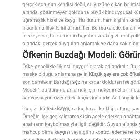
gerçek sorunun kendisi değil, su yüzüne çıkan belirtis
altında, görünmeyen çok daha büyük bir duygusal kütle 
uğramışlık hissi ve kaygı. Bu durum, hem kişinin kend
insanlarla ilişkilerini dinamitler. Bu makalede, bu an
inceleyecek, bu durumun hayatımızdaki gizli maliyetl
altındaki gerçek duyguları anlamak ve daha sakin bir 
Öfkenin Buzdağı Modeli: Görüne
Öfke, genellikle “ikincil duygu” olarak adlandırılır. Bu
maske olduğu anlamına gelir.
Küçük şeylere çok öfke
son damladır. Bardağı ağzına kadar dolduran ise görü
Modeli”, bu durumu anlamak için mükemmel bir meta
sadece suyun üzerindeki küçük kısmıdır. Asıl büyük küt
Bu gizli kütlede
kaygı
, korku, hayal kırıklığı, utanç, ç
Örneğin, işe geç kalmamak için acele ederken anahtar
anahtarın kaybolmasıyla ilgili değildir. Suyun altınd
mahcup olma
kaygı
sı veya günü kontrol edememe kon
verici duygularla yüzleşmekten daha kolay ve daha güç