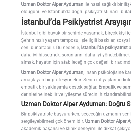
Uzman Doktor Alper Ayduman
ile nasıl sağlıklı bir i
olduğunu ve İstanbul’da doğru psikiyatristi nasıl bula
İstanbul’da Psikiyatrist Arayış
İstanbul gibi büyük bir şehirde yaşamak, birçok kişi iç
Şehrin hızlı yaşam temposu, işle ilgili baskılar, sosya
seni bunaltabilir. Bu nedenle,
İstanbul’da psikiyatrist
d
daha iyi hissetmek, sorunlarını daha iyi yönetebilme
almak, hayatın için atabileceğin çok değerli bir adımdı
Uzman Doktor Alper Ayduman
, insan psikolojisine k
amaçlayan bir profesyoneldir. Senin ihtiyaçlarını din
empatik bir yaklaşımla destek sağlar.
Empatik ve sam
derinlerine inebilir ve iyileşme sürecini hızlandırabilirs
Uzman Doktor Alper Ayduman: Doğru 
Bir psikiyatriste başvururken, seçeceğin uzmanın sen
sergileyebilmesi çok önemlidir.
Uzman Doktor Alper 
akademik başarısı ve klinik deneyimi ile dikkat çekiyo