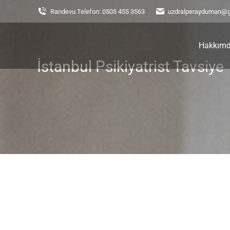
Randevu Telefon: 0505 455 3563
uzdralperayduman@
Hakkım
İstanbul Psikiyatrist Tavsiye
You are here: