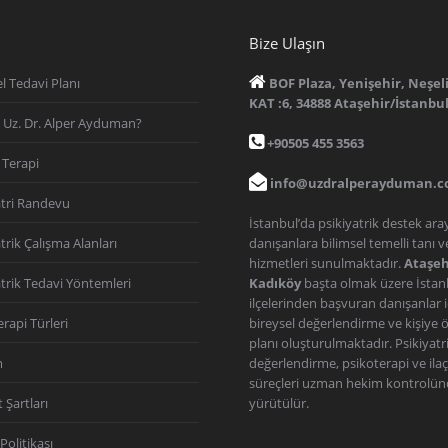
Bize Ulaşın
l Tedavi Planı
BOF Plaza, Yenişehir, Neşel
KAT :6, 34888 Ataşehir/İstanbu
Uz. Dr. Alper Ayduman?
+90505 455 3563
 Terapi
info@uzdralperayduman.
atri Randevu
İstanbul’da psikiyatrik destek ar
trik Çalışma Alanları
danışanlara bilimsel temelli tanı v
hizmetleri sunulmaktadır.
Ataşeh
atrik Tedavi Yöntemleri
Kadıköy
başta olmak üzere İstan
ilçelerinden başvuran danışanlar i
rapi Türleri
bireysel değerlendirme ve kişiye ö
planı oluşturulmaktadır. Psikiyatr
m
değerlendirme, psikoterapi ve ilaç
süreçleri uzman hekim kontrolü
 Şartları
yürütülür.
 Politikası