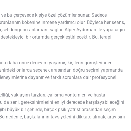
r ve bu çerçevede kişiye özel çözümler sunar. Sadece
unlarının kökenine inmene yardımcı olur. Böylece her seans,
içsel döngünü anlamanı sağlar. Alper Ayduman ile yapacağın
estekleyici bir ortamda gerçekleştirilecektir. Bu, terapi
anda daha önce deneyim yaşamış kişilerin görüşlerinden
şehirdeki onlarca seçenek arasından doğru seçimi yapmanda
el deneyimlerine dayanır ve farklı sorunlara dair profesyonel
lliği, yaklaşım tarzları, çalışma yöntemleri ve hasta
Bu da seni, gereksinimlerini en iyi derecede karşılayabileceğini
bi büyük bir şehirde, birçok psikiyatrist arasından seçim
Bu nedenle, başkalarının tavsiyelerini dikkate almak, arayışını