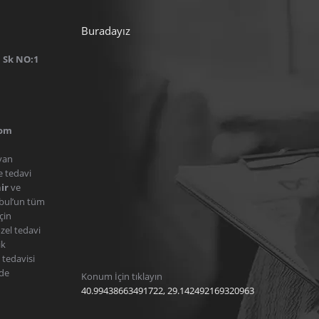
Buradayız
i Sk NO:1
l
com
ayan
e tedavi
ir
ve
bul’un tüm
çin
zel tedavi
ik
 tedavisi
nde
Konum İçin tıklayın
40.99438663491722, 29.142492169320963