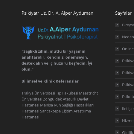
Psikiyatr Uz. Dr. A. Alper Ayduman
Sayfalar
Bireyse
Neden 
Online
"Sağlıklı zihin, mutlu bir yaşamın
anahtarıdır. Kendinizi önemseyin,
Psikiy
destek alın ve iç huzuru keşfedin. İyi
olun."
Psikiya
Bilimsel ve Klinik Referanslar
Psikiy
Trakya Üniversitesi Tıp Fakültesi Maastricht
Psikote
Üniversitesi Zonguldak Atatürk Devlet
Hastanesi Manisa Ruh Sağlığı Hastalıkları
İletişi
Hastanesi Sancaktepe Eğitim Araştırma
Hastanesi
Hizmet
Gizlilik