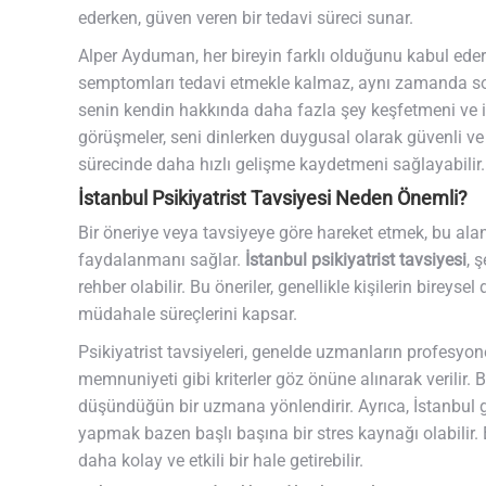
ederken, güven veren bir tedavi süreci sunar.
Alper Ayduman, her bireyin farklı olduğunu kabul ede
semptomları tedavi etmekle kalmaz, aynı zamanda sor
senin kendin hakkında daha fazla şey keşfetmeni ve 
görüşmeler, seni dinlerken duygusal olarak güvenli ve d
sürecinde daha hızlı gelişme kaydetmeni sağlayabilir.
İstanbul Psikiyatrist Tavsiyesi Neden Önemli?
Bir öneriye veya tavsiyeye göre hareket etmek, bu al
faydalanmanı sağlar.
İstanbul psikiyatrist tavsiyesi
, 
rehber olabilir. Bu öneriler, genellikle kişilerin bireys
müdahale süreçlerini kapsar.
Psikiyatrist tavsiyeleri, genelde uzmanların profesyone
memnuniyeti gibi kriterler göz önüne alınarak verilir. 
düşündüğün bir uzmana yönlendirir. Ayrıca, İstanbul gi
yapmak bazen başlı başına bir stres kaynağı olabilir. 
daha kolay ve etkili bir hale getirebilir.