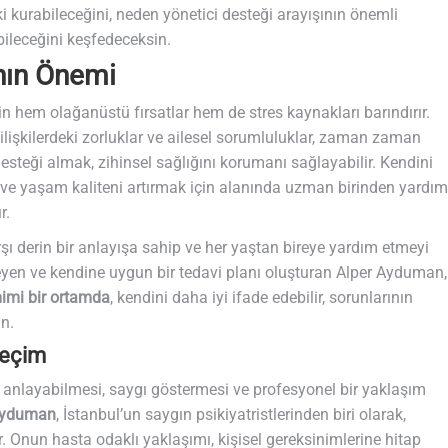
lişki kurabileceğini, neden yönetici desteği arayışının önemli
bileceğini keşfedeceksin.
ının Önemi
in hem olağanüstü fırsatlar hem de stres kaynakları barındırır.
l ilişkilerdeki zorluklar ve ailesel sorumluluklar, zaman zaman
esteği almak, zihinsel sağlığını korumanı sağlayabilir. Kendini
k ve yaşam kaliteni artırmak için alanında uzman birinden yardım
r.
arşı derin bir anlayışa sahip ve her yaştan bireye yardım etmeyi
leyen ve kendine uygun bir tedavi planı oluşturan Alper Ayduman,
imi bir ortamda
, kendini daha iyi ifade edebilir, sorunlarının
in.
Seçim
i anlayabilmesi, saygı göstermesi ve profesyonel bir yaklaşım
Ayduman
, İstanbul’un saygın psikiyatristlerinden biri olarak,
r. Onun hasta odaklı yaklaşımı, kişisel gereksinimlerine hitap