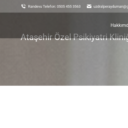
Randevu Telefon: 0505 455 3563
uzdralperayduman@
Hakkım
Ataşehir Özel Psikiyatri Klini
You are here: