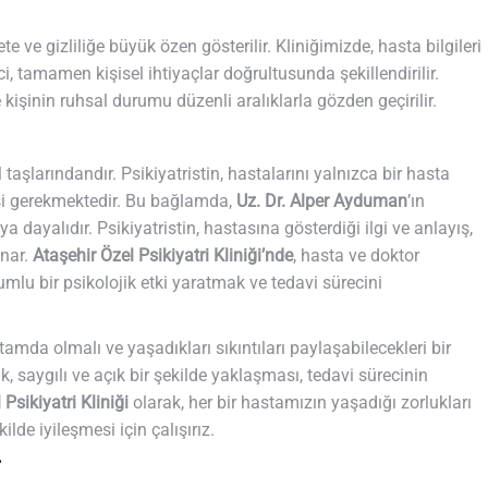
te ve gizliliğe büyük özen gösterilir. Kliniğimizde, hasta bilgileri
i, tamamen kişisel ihtiyaçlar doğrultusunda şekillendirilir.
ve kişinin ruhsal durumu düzenli aralıklarla gözden geçirilir.
l taşlarındandır. Psikiyatristin, hastalarını yalnızca bir hasta
esi gerekmektedir. Bu bağlamda,
Uz. Dr. Alper Ayduman
’ın
dayalıdır. Psikiyatristin, hastasına gösterdiği ilgi ve anlayış,
ynar.
Ataşehir Özel Psikiyatri Kliniği’nde
, hasta ve doktor
umlu bir psikolojik etki yaratmak ve tedavi sürecini
rtamda olmalı ve yaşadıkları sıkıntıları paylaşabilecekleri bir
k, saygılı ve açık bir şekilde yaklaşması, tedavi sürecinin
Psikiyatri Kliniği
olarak, her bir hastamızın yaşadığı zorlukları
lde iyileşmesi için çalışırız.