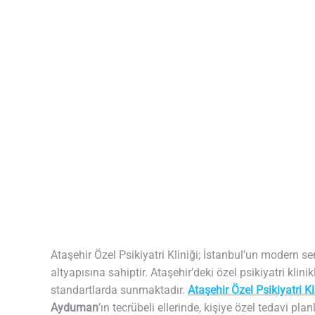
Ataşehir Özel Psikiyatri Kliniği; İstanbul’un modern s
altyapısına sahiptir. Ataşehir’deki özel psikiyatri klini
standartlarda sunmaktadır.
Ataşehir Özel Psikiyatri Kl
Ayduman
’ın tecrübeli ellerinde, kişiye özel tedavi pla