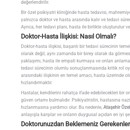
değerlendirilir.
Bir özel psikiyatri kliniğinde hasta tedavisi, mahremiye
yalnızca doktor ve hasta arasında kalır ve tedavi sürec
Ayrıca, her tedavi planı, hasta ile birlikte oluşturulur 
Doktor-Hasta İlişkisi: Nasıl Olmalı?
Doktor-hasta ilişkisi, başarılı bir tedavi sürecinin teme
olarak değil, aynı zamanda bir birey olarak da görm
yaklaşımı, hasta ile empati kurmaya ve onları anlamaya 
tedavi sürecinin olumlu sonuçlanmasında kritik rol o
arasındaki ilişkinin en temel amacı, hasta üzerinde ol
hızlandırmaktır.
Hastalar, kendilerini rahatça ifade edebilecekleri bir o
güven ortamı bulmalıdır. Psikiyatristin, hastasına nazi
hızlanmasına yardımcı olur. Bu nedenle,
Ataşehir Özel 
anlayışla karşılar ve onların duygusal açıdan en iyi şeki
Doktorunuzdan Beklemeniz Gerekenler