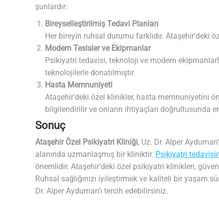
şunlardır:
Bireyselleştirilmiş Tedavi Planları
Her bireyin ruhsal durumu farklıdır. Ataşehir’deki öze
Modern Tesisler ve Ekipmanlar
Psikiyatri tedavisi, teknoloji ve modern ekipmanlarla 
teknolojilerle donatılmıştır.
Hasta Memnuniyeti
Ataşehir’deki özel klinikler, hasta memnuniyetini ön
bilgilendirilir ve onların ihtiyaçları doğrultusunda e
Sonuç
Ataşehir Özel Psikiyatri Kliniği
, Uz. Dr. Alper Ayduman’ı
alanında uzmanlaşmış bir kliniktir.
Psikiyatri tedavis
önemlidir. Ataşehir’deki özel psikiyatri klinikleri, güve
Ruhsal sağlığınızı iyileştirmek ve kaliteli bir yaşam s
Dr. Alper Ayduman’ı tercih edebilirsiniz.