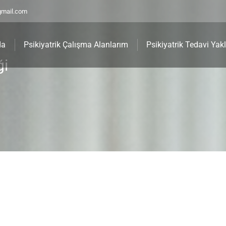
gmail.com
da
Psikiyatrik Çalışma Alanlarım
Psikiyatrik Tedavi Yak
ği