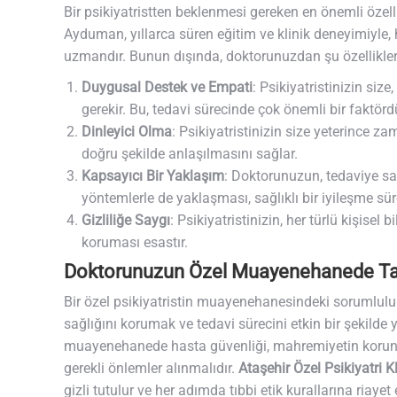
Bir psikiyatristten beklenmesi gereken en önemli özelli
Ayduman, yıllarca süren eğitim ve klinik deneyimiyle,
uzmandır. Bunun dışında, doktorunuzdan şu özellikleri
Duygusal Destek ve Empati
: Psikiyatristinizin siz
gerekir. Bu, tedavi sürecinde çok önemli bir faktörd
Dinleyici Olma
: Psikiyatristinizin size yeterince za
doğru şekilde anlaşılmasını sağlar.
Kapsayıcı Bir Yaklaşım
: Doktorunuzun, tedaviye sa
yöntemlerle de yaklaşması, sağlıklı bir iyileşme süre
Gizliliğe Saygı
: Psikiyatristinizin, her türlü kişisel
koruması esastır.
Doktorunuzun Özel Muayenehanede Taş
Bir özel psikiyatristin muayenehanesindeki sorumlulukl
sağlığını korumak ve tedavi sürecini etkin bir şekild
muayenehanede hasta güvenliği, mahremiyetin korunma
gerekli önlemler alınmalıdır.
Ataşehir Özel Psikiyatri Kl
gizli tutulur ve her adımda tıbbi etik kurallarına riayet e