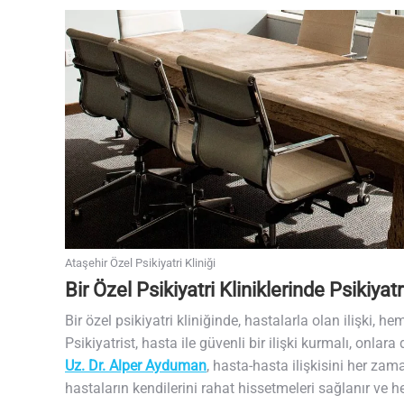
Ataşehir Özel Psikiyatri Kliniği
Bir Özel Psikiyatri Kliniklerinde Psikiya
Bir özel psikiyatri kliniğinde, hastalarla olan ilişki,
Psikiyatrist, hasta ile güvenli bir ilişki kurmalı, onla
Uz. Dr. Alper Ayduman
, hasta-hasta ilişkisini her zam
hastaların kendilerini rahat hissetmeleri sağlanır ve he