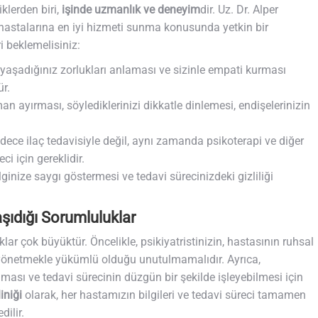
klerden biri,
işinde uzmanlık ve deneyim
dir. Uz. Dr. Alper
 hastalarına en iyi hizmeti sunma konusunda yetkin bir
 beklemelisiniz:
e, yaşadığınız zorlukları anlaması ve sizinle empati kurması
ür.
man ayırması, söylediklerinizi dikkatle dinlemesi, endişelerinizin
dece ilaç tedavisiyle değil, aynı zamanda psikoterapi ve diğer
ci için gereklidir.
 bilginize saygı göstermesi ve tedavi sürecinizdeki gizliliği
ıdığı Sorumluluklar
ar çok büyüktür. Öncelikle, psikiyatristinizin, hastasının ruhsal
e yönetmekle yükümlü olduğu unutulmamalıdır. Ayrıca,
sı ve tedavi sürecinin düzgün bir şekilde işleyebilmesi için
iniği
olarak, her hastamızın bilgileri ve tedavi süreci tamamen
dilir.