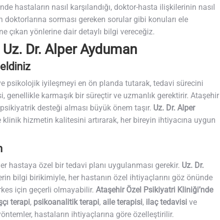
nde hastaların nasıl karşılandığı, doktor-hasta ilişkilerinin nasıl
n doktorlarına sorması gereken sorular gibi konuları ele
öne çıkan yönlerine dair detaylı bilgi vereceğiz.
i: Uz. Dr. Alper Ayduman
eldiniz
 psikolojik iyileşmeyi en ön planda tutarak, tedavi sürecini
i, genellikle karmaşık bir süreçtir ve uzmanlık gerektirir. Ataşehir
 psikiyatrik desteği alması büyük önem taşır.
Uz. Dr. Alper
klinik hizmetin kalitesini artırarak, her bireyin ihtiyacına uygun
m
her hastaya özel bir tedavi planı uygulanması gerekir.
Uz. Dr.
rin bilgi birikimiyle, her hastanın özel ihtiyaçlarını göz önünde
rkes için geçerli olmayabilir.
Ataşehir Özel Psikiyatri Kliniği’nde
şçı terapi
,
psikoanalitik terapi
,
aile terapisi
,
ilaç tedavisi
ve
emler, hastaların ihtiyaçlarına göre özelleştirilir.