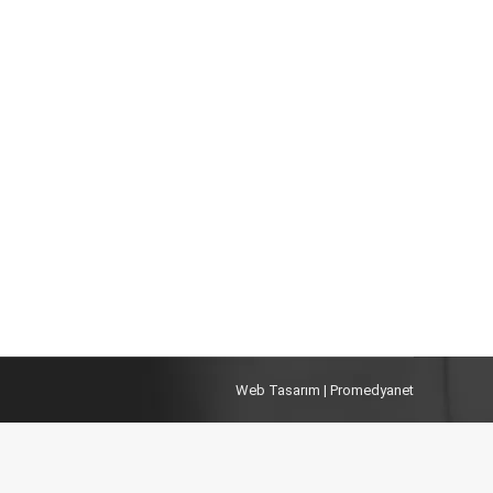
 bilimsel temelli bir psikoterapi yaklaşımıdır.
eme” olan bu yöntem, beynin travmatik anıları
la klinik…
Web Tasarım
| Promedyanet