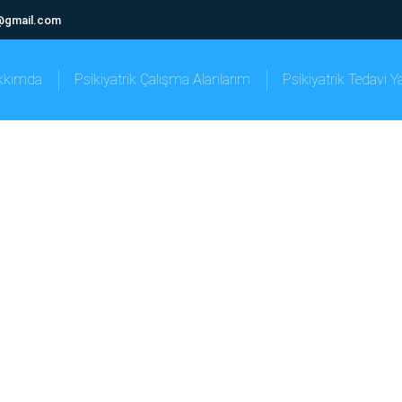
@gmail.com
kkımda
Psikiyatrik Çalışma Alanlarım
Psikiyatrik Tedavi 