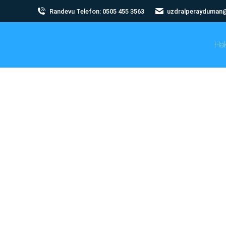
Randevu Telefon: 0505 455 3563
uzdralperayduman
Ha