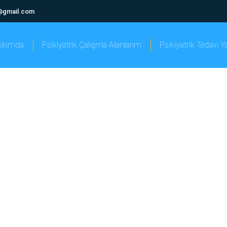
@gmail.com
kkımda
Psikiyatrik Çalışma Alanlarım
Psikiyatrik Tedavi 