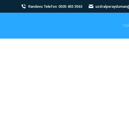
Randevu Telefon: 0505 455 3563
uzdralperayduman
Ha