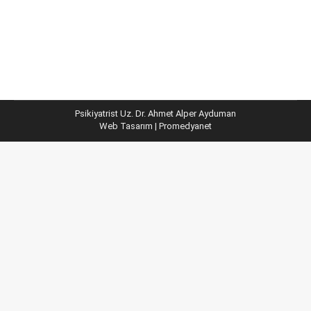
uzmanlardan Dr. Alper Ayduman’ın bu konudaki
görüşlerine de…
Psikiyatrist Uz. Dr. Ahmet Alper Ayduman
Web Tasarım
| Promedyanet