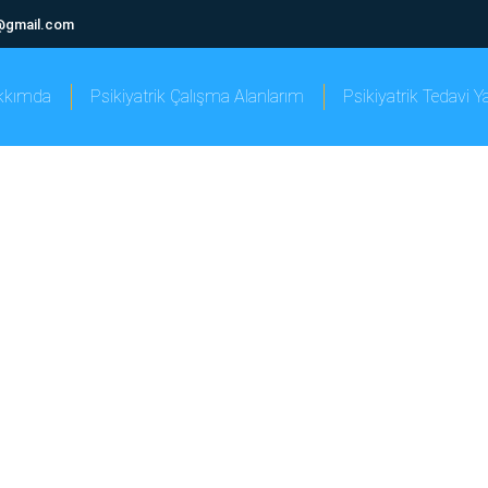
@gmail.com
kkımda
Psikiyatrik Çalışma Alanlarım
Psikiyatrik Tedavi 