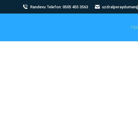
Randevu Telefon: 0505 455 3563
uzdralperayduman
Ha